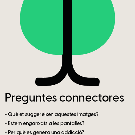
Preguntes connectores
- Què et suggereixen aquestes imatges?
- Estem enganxats a les pantalles?
- Per què es genera una addicció?