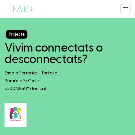
Projecte
Vivim connectats o
desconnectats?
Escola Ferreries - Tortosa
Primària 3r Cicle
e3004256@xtec.cat
.