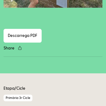
Facebook
Twitter
LinkedIn
WhatsApp
Reddit
Gmail
Ema
Descarrega PDF
Share
Copy
Etapa/Cicle
Primària 3r Cicle