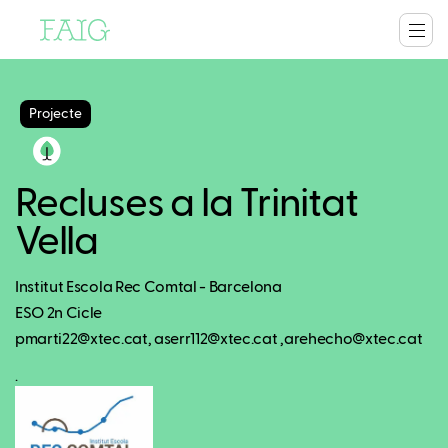
Projecte
Recluses a la Trinitat
Vella
Institut Escola Rec Comtal - Barcelona
ESO 2n Cicle
pmarti22@xtec.cat, aserr112@xtec.cat ,arehecho@xtec.cat
.