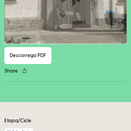
Facebook
Twitter
LinkedIn
WhatsApp
Reddit
Gmail
Ema
Descarrega PDF
Share
Copy
Etapa/Cicle