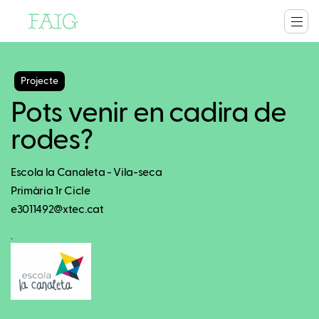
Projecte
Pots venir en cadira de
rodes?
Escola la Canaleta - Vila-seca
Primària 1r Cicle
e3011492@xtec.cat
.