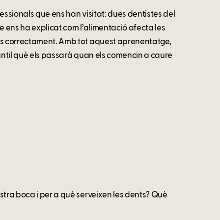
essionals que ens han visitat: dues dentistes del
e ens ha explicat com l’alimentació afecta les
nos correctament. Amb tot aquest aprenentatge,
fantil què els passarà quan els comencin a caure
stra boca i per a què serveixen les dents? Què