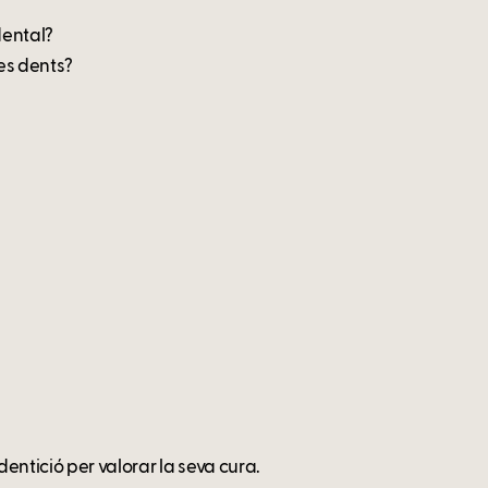
dental?
es dents?
dentició per valorar la seva cura.