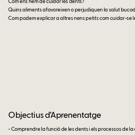
Com ens hem de cuidar les dents?
Quins aliments afavoreixen o perjudiquen la salut buco
Com podem explicar a altres nens petits com cuidar-se l
Objectius d’Aprenentatge
- Comprendre la funció de les dents i els processos de la 