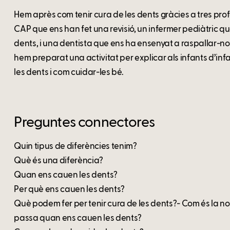
Hem après com tenir cura de les dents gràcies a tres prof
CAP que ens han fet una revisió, un infermer pediàtric qu
dents, i una dentista que ens ha ensenyat a raspallar-
hem preparat una activitat per explicar als infants d’in
les dents i com cuidar-les bé.
Preguntes connectores
Quin tipus de diferències tenim?
Què és una diferència?
Quan ens cauen les dents?
Per què ens cauen les dents?
Què podem fer per tenir cura de les dents?- Com és la no
passa quan ens cauen les dents?