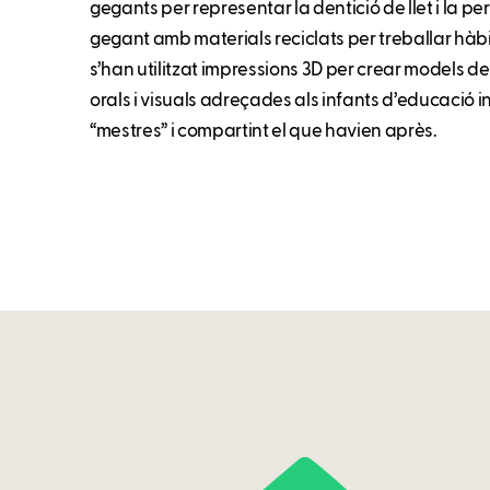
gegants per representar la dentició de llet i la 
gegant amb materials reciclats per treballar hàbi
s’han utilitzat impressions 3D per crear models de
orals i visuals adreçades als infants d’educació in
“mestres” i compartint el que havien après.