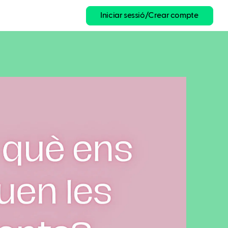
Iniciar sessió/Crear compte