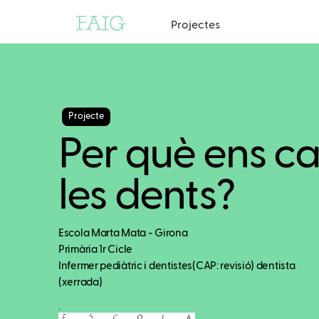
Projectes
Projecte
Per què ens c
les dents?
Escola Marta Mata - Girona
Primària 1r Cicle
Infermer pediàtric i dentistes(CAP: revisió) dentista
(xerrada)
.