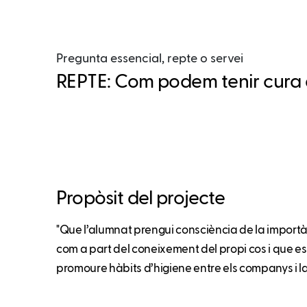
Pregunta essencial, repte o servei
REPTE: Com podem tenir cura de
Propòsit del projecte
"Que l’alumnat prengui consciència de la importà
com a part del coneixement del propi cos i que e
promoure hàbits d’higiene entre els companys i l