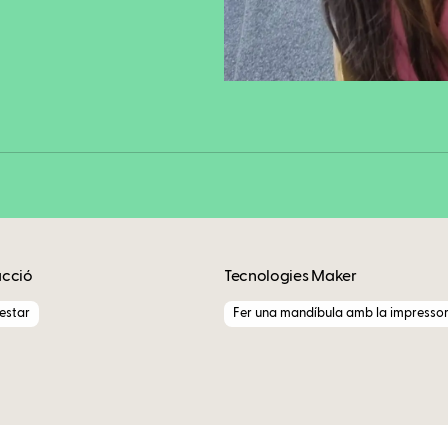
Fa
Copy
acció
Tecnologies Maker
nestar
Fer una mandíbula amb la impresso