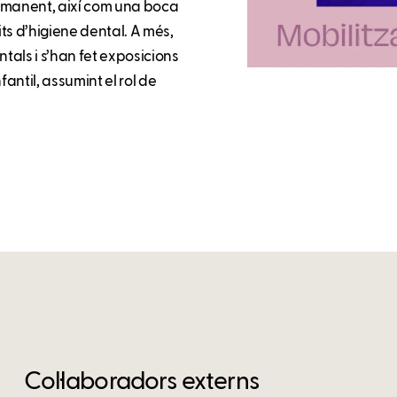
permanent, així com una boca
ts d’higiene dental. A més,
ntals i s’han fet exposicions
fantil, assumint el rol de
Col·laboradors externs