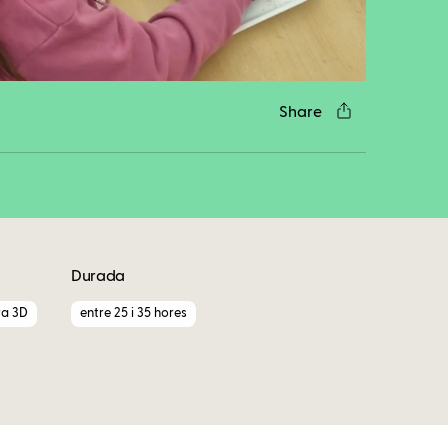
cebook
Twitter
LinkedIn
WhatsApp
Reddit
Gmail
Email
Share
Durada
ra 3D
entre 25 i 35 hores