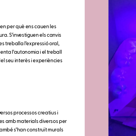
xen per què ens cauen les
ra. S’investiguen els canvis
 treballa l’expressió oral,
enta l’autonomia i el treball
l seu interès i experiències
iversos processos creatius i
es amb materials diversos per
. També s’han construït murals