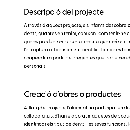
Descripció del projecte
A través d’aquest projecte, els infants descobrei
dents, quantes en tenim, com són i com tenir-ne cu
que es produeixen al cos a mesura que creixem i es
l’escriptura i el pensament científic. També es fom
cooperatiu a partir de preguntes que parteixen de
personals.
Creació d’obres o productes
Al llarg del projecte, l’alumnat ha participat en d
col·laboratius. S’han elaborat maquetes de boqu
identificar els tipus de dents i les seves funcions