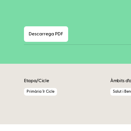
Descarrega PDF
Etapa/Cicle
Àmbits d’
Primària 1r Cicle
Salut i Be