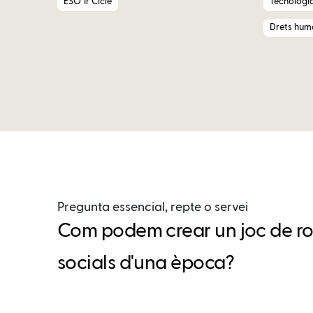
ESO 1r Cicle
Tecnologi
Drets huma
Pregunta essencial, repte o servei
Com podem crear un joc de rol 
socials d'una època?