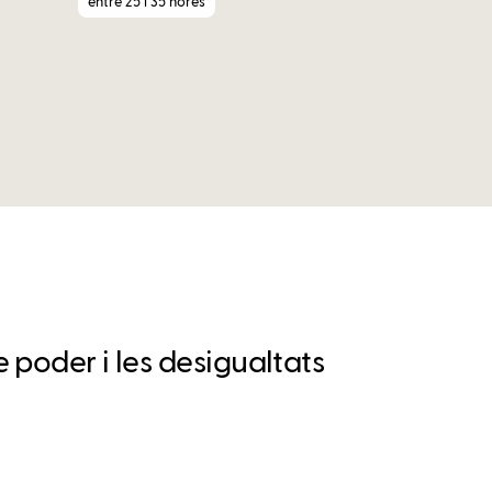
entre 25 i 35 hores
 poder i les desigualtats