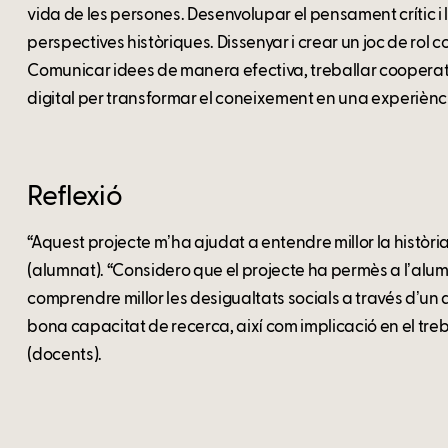
vida de les persones. Desenvolupar el pensament crític i 
perspectives històriques. Dissenyar i crear un joc de rol 
Comunicar idees de manera efectiva, treballar cooperativa
digital per transformar el coneixement en una experiència
Reflexió
“Aquest projecte mʼha ajudat a entendre millor la història 
(alumnat). “Considero que el projecte ha permès a lʼalum
comprendre millor les desigualtats socials a través dʼun 
bona capacitat de recerca, així com implicació en el treba
(docents).