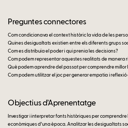
Preguntes connectores
Com condicionava el context històric la vida de les pers
Quines desigualtats existien entre els diferents grups so
Com es distribuïa el poder i qui prenia les decisions?
Com podem representar aquestes realitats de manera rigo
Què podem aprendre del passat per comprendre millor les
Com podem utilitzar el joc per generar empatia i reflexió 
Objectius d’Aprenentatge
Investigar i interpretar fonts històriques per comprendre l
econòmiques d’una època. Analitzar les desigualtats socia