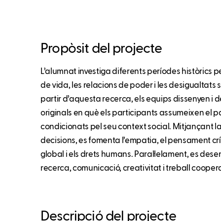
Propòsit del projecte
L’alumnat investiga diferents períodes històrics 
de vida, les relacions de poder i les desigualtats
partir d’aquesta recerca, els equips dissenyen i 
originals en què els participants assumeixen el
condicionats pel seu context social. Mitjançant la
decisions, es fomenta l’empatia, el pensament crític
global i els drets humans. Paral·lelament, es de
recerca, comunicació, creativitat i treball coopera
Descripció del projecte