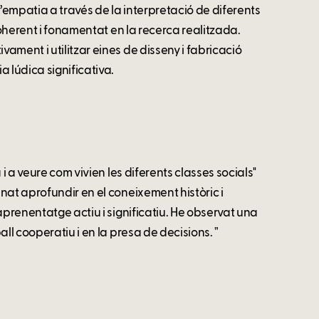
l’empatia a través de la interpretació de diferents
coherent i fonamentat en la recerca realitzada.
ment i utilitzar eines de disseny i fabricació
 lúdica significativa.
i a veure com vivien les diferents classes socials"
nat aprofundir en el coneixement històric i
aprenentatge actiu i significatiu. He observat una
ll cooperatiu i en la presa de decisions. ˮ