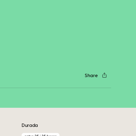
cebook
Twitter
LinkedIn
WhatsApp
Reddit
Gmail
Email
Share
Durada