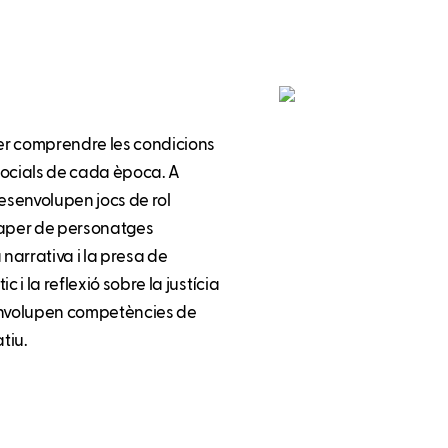
per comprendre les condicions
 socials de cada època. A
desenvolupen jocs de rol
 paper de personatges
 narrativa i la presa de
 i la reflexió sobre la justícia
senvolupen competències de
tiu.