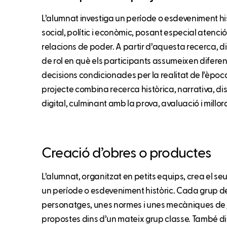
L’alumnat investiga un període o esdeveniment hist
social, polític i econòmic, posant especial atenció 
relacions de poder. A partir d’aquesta recerca, d
de rol en què els participants assumeixen difere
decisions condicionades per la realitat de l’època o
projecte combina recerca històrica, narrativa, dis
digital, culminant amb la prova, avaluació i millora
Creació d’obres o productes
L’alumnat, organitzat en petits equips, crea el se
un període o esdeveniment històric. Cada grup d
personatges, unes normes i unes mecàniques de j
propostes dins d’un mateix grup classe. També dis