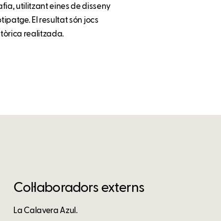
ia, utilitzant eines de disseny
otipatge. El resultat són jocs
stòrica realitzada.
Col·laboradors externs
La Calavera Azul.