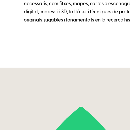
necessaris, com fitxes, mapes, cartes o escenograf
digital, impressió 3D, tall làser i tècniques de prot
originals, jugables i fonamentats en la recerca hi