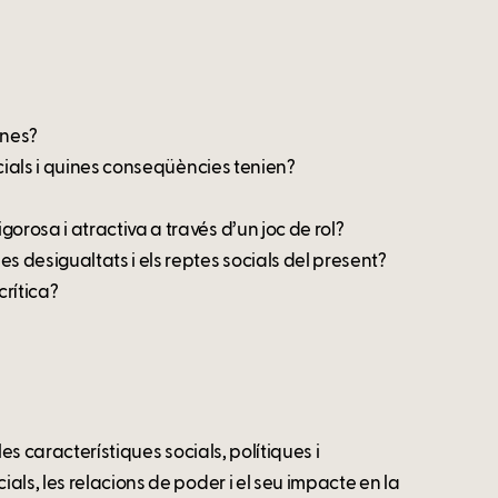
ones?
cials i quines conseqüències tenien?
rosa i atractiva a través d’un joc de rol?
 desigualtats i els reptes socials del present?
crítica?
es característiques socials, polítiques i
ls, les relacions de poder i el seu impacte en la