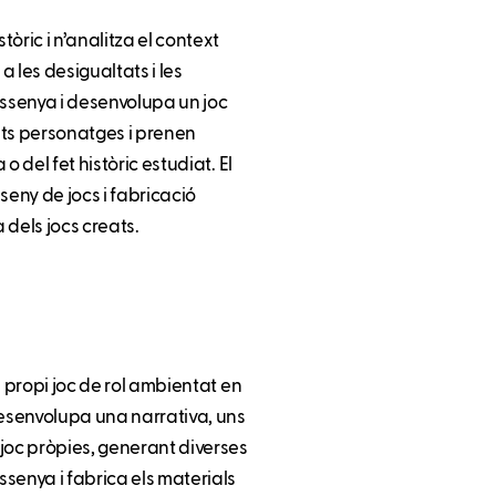
òric i n’analitza el context
a les desigualtats i les
issenya i desenvolupa un joc
nts personatges i prenen
 del fet històric estudiat. El
seny de jocs i fabricació
 dels jocs creats.
u propi joc de rol ambientat en
esenvolupa una narrativa, uns
oc pròpies, generant diverses
senya i fabrica els materials