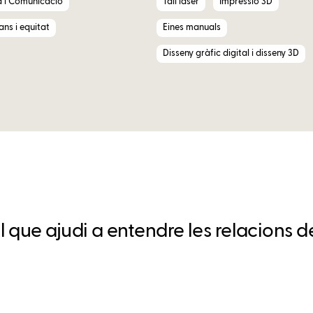
a i Comunicació
Tall làser
Impressió 3D
ns i equitat
Eines manuals
Disseny gràfic digital i disseny 3D
que ajudi a entendre les relacions de