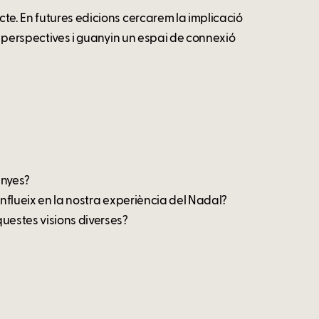
cte. En futures edicions cercarem la implicació
es perspectives i guanyin un espai de connexió
anyes?
influeix en la nostra experiència del Nadal?
uestes visions diverses?