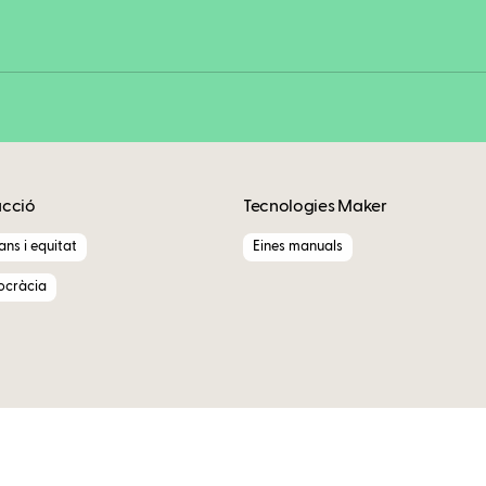
Copy
acció
Tecnologies Maker
ns i equitat
Eines manuals
ocràcia