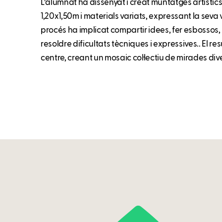
L’alumnat ha dissenyat i creat muntatges artísti
1,20x1,50m i materials variats, expressant la seva v
procés ha implicat compartir idees, fer esbossos,
resoldre dificultats tècniques i expressives.. El res
centre, creant un mosaic col·lectiu de mirades div