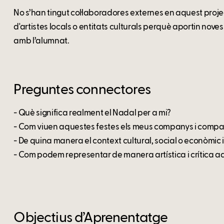
No s’han tingut col·laboradores externes en aquest proje
d'artistes locals o entitats culturals perquè aportin nov
amb l’alumnat.
Preguntes connectores
- Què significa realment el Nadal per a mi?
- Com viuen aquestes festes els meus companys i comp
- De quina manera el context cultural, social o econòmic 
- Com podem representar de manera artística i crítica aq
Objectius d’Aprenentatge