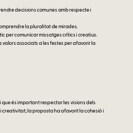
 prendre decisions comunes amb respecte i
 comprendre la pluralitat de mirades.
ic per comunicar missatges crítics i creatius.
s valors associats a les festes per afavorir la
i que és important respectar les visions dels
 creativitat; la proposta ha afavorit la cohesió i