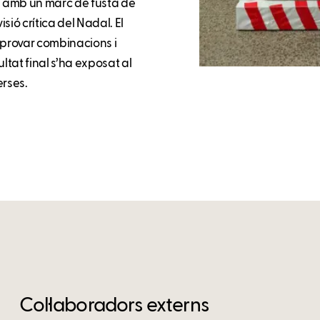
cs amb un marc de fusta de
isió crítica del Nadal. El
 provar combinacions i
ultat final s’ha exposat al
erses.
Col·laboradors externs