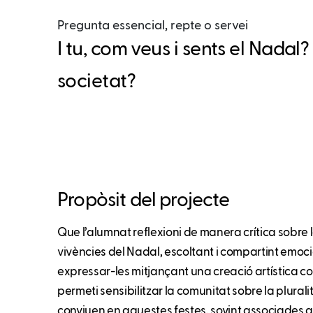
Pregunta essencial, repte o servei
I tu, com veus i sents el Nadal?
societat?
Propòsit del projecte
Que l’alumnat reflexioni de manera crítica sobre l
vivències del Nadal, escoltant i compartint emocio
expressar-les mitjançant una creació artística co
permeti sensibilitzar la comunitat sobre la plural
conviuen en aquestes festes, sovint associades a 