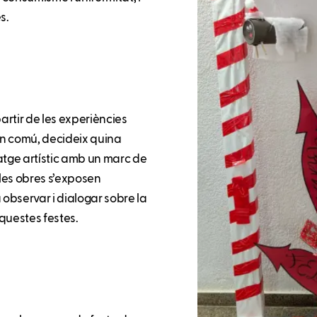
s.
partir de les experiències
en comú, decideix quina
atge artístic amb un marc de
s les obres s’exposen
observar i dialogar sobre la
questes festes.