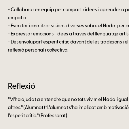
- Col·laborar en equip per compartir idees i aprendre a
empatia.
- Escoltar i analitzar visions diverses sobre el Nadal per
- Expressar emocions i idees a través del llenguatge artíst
- Desenvolupar l’esperit crític davant de les tradicions i el
reflexió personal i col·lectiva.
Reflexió
“M’ha ajudat a entendre que no tots vivim el Nadal igual 
altres.” (Alumnat) “L’alumnat s’ha implicat amb motivació i
l’esperit crític.” (Professorat)