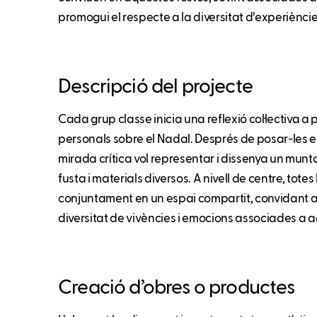
promogui el respecte a la diversitat d’experièncie
Descripció del projecte
Cada grup classe inicia una reflexió col·lectiva a 
personals sobre el Nadal. Després de posar-les 
mirada crítica vol representar i dissenya un munt
fusta i materials diversos. A nivell de centre, tote
conjuntament en un espai compartit, convidant a 
diversitat de vivències i emocions associades a a
Creació d’obres o productes