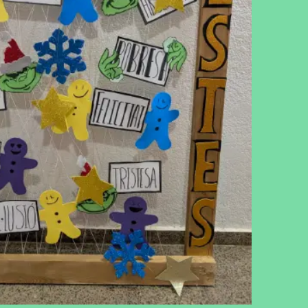
cebook
Twitter
LinkedIn
WhatsApp
Reddit
Gmail
Email