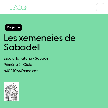
Projecte
Les xemeneies de
Sabadell
Escola Tarlatana - Sabadell
Primària 2n Cicle
a8024066@xtec.cat
.