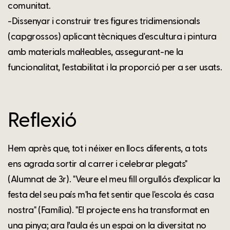
comunitat.
-Dissenyar i construir tres figures tridimensionals
(capgrossos) aplicant tècniques d'escultura i pintura
amb materials mal·leables, assegurant-ne la
funcionalitat, l'estabilitat i la proporció per a ser usats.
Reflexió
Hem après que, tot i néixer en llocs diferents, a tots
ens agrada sortir al carrer i celebrar plegats"
(Alumnat de 3r). "Veure el meu fill orgullós d'explicar la
festa del seu país m'ha fet sentir que l'escola és casa
nostra" (Família). "El projecte ens ha transformat en
una pinya; ara l’aula és un espai on la diversitat no