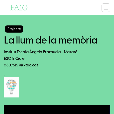
Projecte
La llum de la memòria
Institut Escola Àngela Bransuela - Mataró
ESO 1r Cicle
a8076157@xtec.cat
.