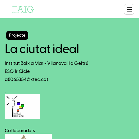
Projecte
La ciutat ideal
Institut Baix a Mar - Vilanova i la Geltrú
ESO 1r Cicle
a8065354@xtec.cat
.
Col.laboradors