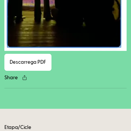
Facebook
Twitter
LinkedIn
WhatsApp
Reddit
Gmail
Ema
Descarrega PDF
Share
Copy
Etapa/Cicle