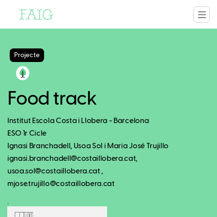
Projecte
Food track
Institut Escola Costa i Llobera - Barcelona
ESO 1r Cicle
Ignasi Branchadell, Usoa Sol i Maria José Trujillo
ignasi.branchadell@costaillobera.cat,
usoa.sol@costaillobera.cat ,
mjose.trujillo@costaillobera.cat
.