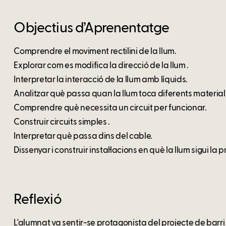
Objectius d’Aprenentatge
Comprendre el moviment rectilini de la llum.
Explorar com es modifica la direcció de la llum .
Interpretar la interacció de la llum amb líquids.
Analitzar què passa quan la llum toca diferents materials 
Comprendre què necessita un circuit per funcionar.
Construir circuits simples .
Interpretar què passa dins del cable.
Dissenyar i construir instal·lacions en què la llum sigui la 
Reflexió
L'alumnat va sentir-se protagonista del projecte de barri 