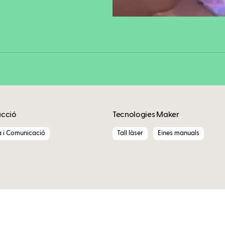
Copy
acció
Tecnologies Maker
a i Comunicació
Tall làser
Eines manuals