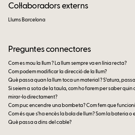
Col·laboradors externs
Llums Barcelona
Preguntes connectores
Com es mou la llum ? La llum sempre va en línia recta?
Com podem modificar la direcció de la llum?
Què passa quan la llum toca un material ? S’atura, passa,
Si seiem a sota de la taula, com ho farem per saber quin
mirar-lo directament?
Com puc encendre una bombeta? Com fem que funcion
Com és que s'ha encès la bola de llum? Som la bateria o e
Què passa a dins del cable?