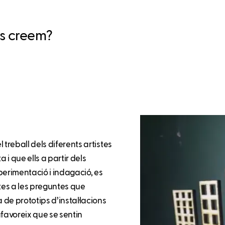
es creem?
 treball dels diferents artistes
i que ells a partir dels
perimentació i indagació, es
tes a les preguntes que
a de prototips d’instal·lacions
 afavoreix que se sentin