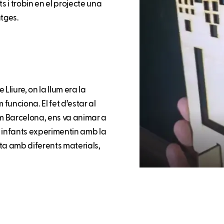
s i trobin en el projecte una
tges.
liure, on la llum era la
funciona. El fet d’estar al
um Barcelona, ens va animar a
s infants experimentin amb la
ta amb diferents materials,