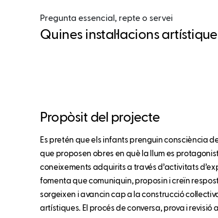
Pregunta essencial, repte o servei
Quines instal·lacions artístiqu
Propòsit del projecte
Es pretén que els infants prenguin consciència del
que proposen obres en què la llum es protagonista 
coneixements adquirits a través d’activitats d’ex
fomenta que comuniquin, proposin i creïn respos
sorgeixen i avancin cap a la construcció col·lectiv
artístiques. El procés de conversa, prova i revisió