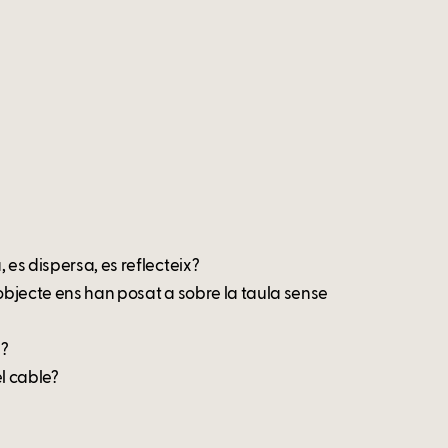
 es dispersa, es reflecteix?
 objecte ens han posat a sobre la taula sense
i?
l cable?