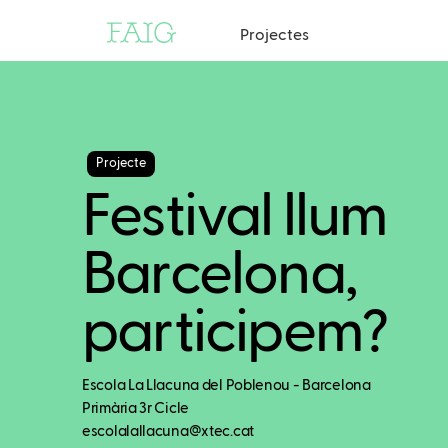
Projectes
Projecte
Festival llum
Barcelona,
participem?
Escola La Llacuna del Poblenou - Barcelona
Primària 3r Cicle
escolalallacuna@xtec.cat