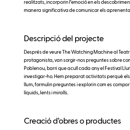
realitzats, incorporin l’emoció en els descobriment
manera significativa de comunicar els aprenenta
Descripció del projecte
Després de veure The Watching Machine al Teatre L
protagonista, van sorgir-nos preguntes sobre com 
Poblenou, barri que acull cada any el Festival Ll
investigar-ho. Hem preparat activitats perquè el
llum, formulin preguntes i explorin com es compor
líquids, lents i miralls.
Creació d’obres o productes