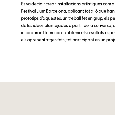
Es va decidir crear instal·lacions artístiques com 
Festival Llum Barcelona, aplicant tot allò que han
prototips d'aquestes, un treball fet en grup, els 
de les idees plantejades a partir de la conversa, de
incorporant l'emoció en obtenir els resultats es
els aprenentatges fets, tot participant en un proje