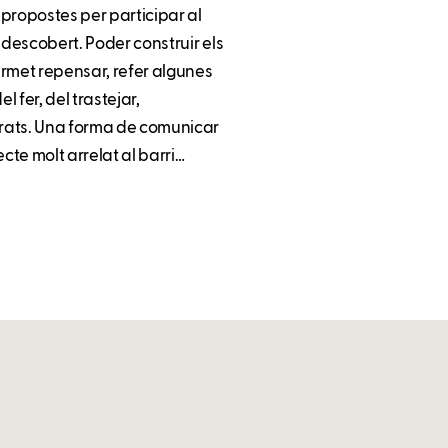
a propostes per participar al
 descobert. Poder construir els
permet repensar, refer algunes
l fer, del trastejar,
perats. Una forma de comunicar
cte molt arrelat al barri…