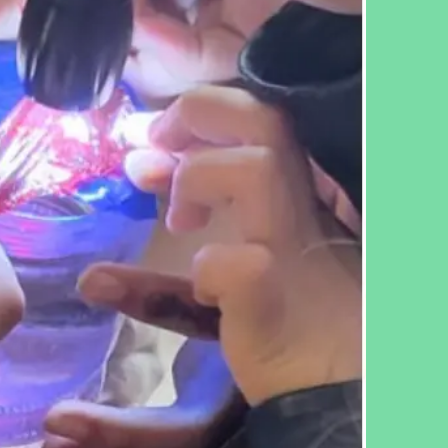
cebook
Twitter
LinkedIn
WhatsApp
Reddit
Gmail
Email