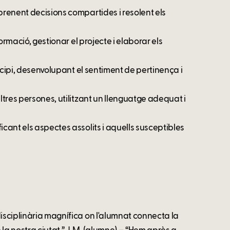
prenent decisions compartides i resolent els
formació, gestionar el projecte i elaborar els
nicipi, desenvolupant el sentiment de pertinença i
ltres persones, utilitzant un llenguatge adequat i
icant els aspectes assolits i aquells susceptibles
disciplinària magnífica on l'alumnat connecta la