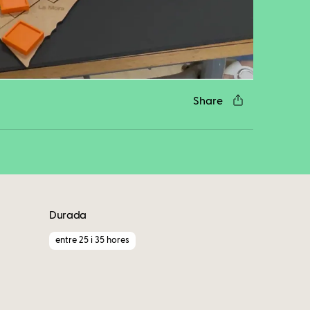
cebook
Twitter
LinkedIn
WhatsApp
Reddit
Gmail
Email
Share
Durada
entre 25 i 35 hores