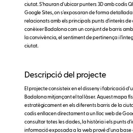
ciutat. S'hauran d'ubicar punters 3D amb codis Q
Google Sites, on s'exposaran de forma detallada
relacionats amb els principals punts d'interès de 
conèixer Badalona com un conjunt de barris amb 
la convivència, el sentiment de pertinença i l'inte
ciutat.
Descripció del projecte
El projecte consisteix en el disseny i fabricació d
Badalona mitjançant el tal làser. Aquest mapa fí
estratègicament en els diferents barris de la ciut
codis enllacen directament a un lloc web de Goo
consultar totes les dades, la història i els punts d'
informació exposada a la web prové d'una base