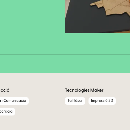
Fa
Copy
acció
Tecnologies Maker
a i Comunicació
Tall làser
Impressió 3D
ocràcia