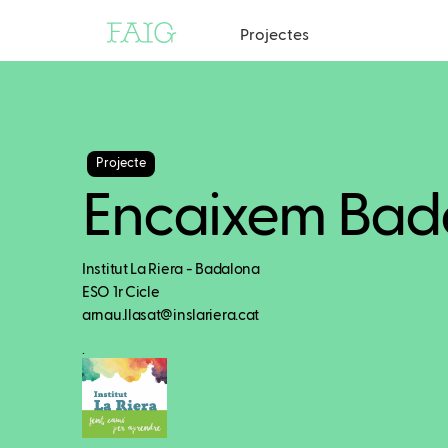
Projectes
Projecte
Encaixem Bad
Institut La Riera - Badalona
ESO 1r Cicle
arnau.llasat@inslariera.cat
.