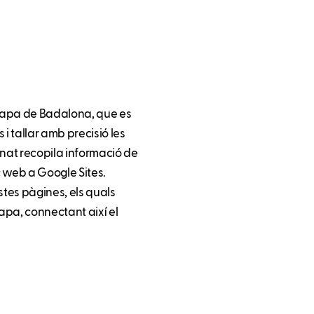
 mapa de Badalona, que es
 i tallar amb precisió les
mnat recopila informació de
c web a Google Sites.
tes pàgines, els quals
mapa, connectant així el