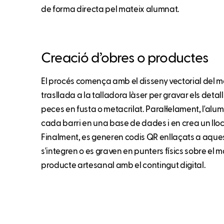
de forma directa pel mateix alumnat.
Creació d’obres o productes
El procés comença amb el disseny vectorial del
trasllada a la talladora làser per gravar els detalls
peces en fusta o metacrilat. Paral·lelament, l'alu
cada barri en una base de dades i en crea un llo
Finalment, es generen codis QR enllaçats a aques
s'integren o es graven en punters físics sobre el 
producte artesanal amb el contingut digital.