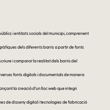
 públics i entitats socials del municipi, comprenent
ràfiques dels diferents barris a partir de fonts
iure i comparar la realitat dels barris del
diverses fonts digitals i documentals de manera
nçant la creació d’un lloc web que integri
nes de disseny digital i tecnologies de fabricació