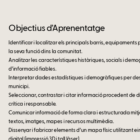
Objectius d’Aprenentatge
Identificar i localitzar els principals barris, equipaments
la seva funció dins la comunitat.
Analitzar les característiques històriques, socials i demog
d’informació fiables.
Interpretar dades estadístiques i demogràfiques per descr
municipi.
Seleccionar, contrastar i citar informació procedent de 
crítica i responsable.
Comunicar informació de forma clara i estructurada mitja
textos, imatges, mapes i recursos multimèdia.
Dissenyar i fabricar elements d’un mapa físic utilitzant ei
digital (impressió 3D i tall làser).