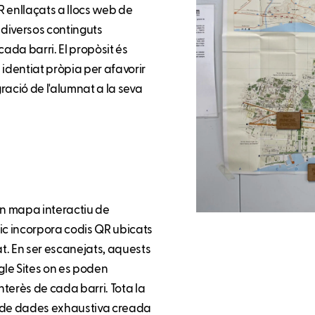
R enllaçats a llocs web de
 diversos continguts
cada barri. El propòsit és
identiat pròpia per afavorir
gració de l'alumnat a la seva
'un mapa interactiu de
sic incorpora codis QR ubicats
at. En ser escanejats, aquests
gle Sites on es poden
interès de cada barri. Tota la
 de dades exhaustiva creada