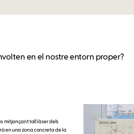
volten en el nostre entorn proper?
s mitjançant tall làser dels
arà en una zona concreta de la