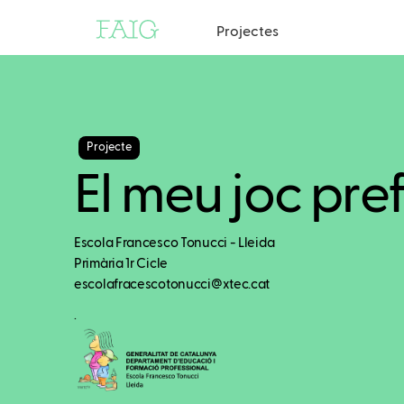
Projectes
Projecte
El meu joc pref
Escola Francesco Tonucci - Lleida
Primària 1r Cicle
escolafracescotonucci@xtec.cat
.