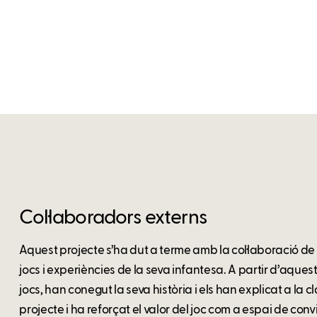
Col·laboradors externs
Aquest projecte s’ha dut a terme amb la col·laboració de 
jocs i experiències de la seva infantesa. A partir d’aques
jocs, han conegut la seva història i els han explicat a la c
projecte i ha reforçat el valor del joc com a espai de co