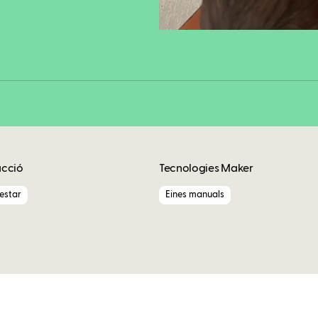
Copy
acció
Tecnologies Maker
nestar
Eines manuals