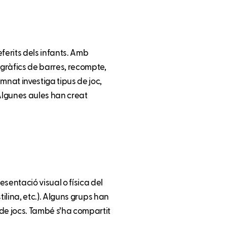
ferits dels infants. Amb
(gràfics de barres, recompte,
mnat investiga tipus de joc,
Algunes aules han creat
sentació visual o física del
stilina, etc.). Alguns grups han
 de jocs. També s’ha compartit