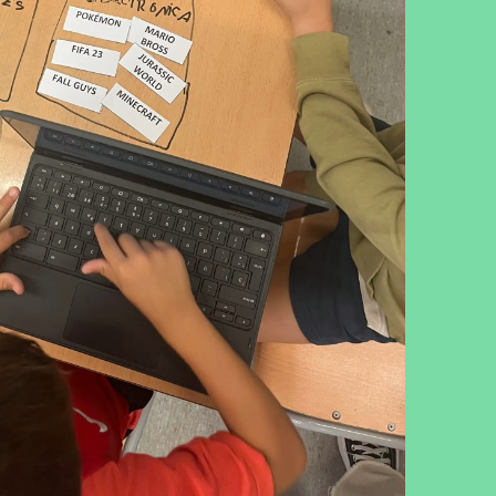
cebook
Twitter
LinkedIn
WhatsApp
Reddit
Gmail
Email