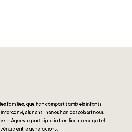
les famílies, que han compartit amb els infants
t intercanvi, els nens i nenes han descobert nous
lasse. Aquesta participació familiar ha enriquit el
nvivència entre generacions.