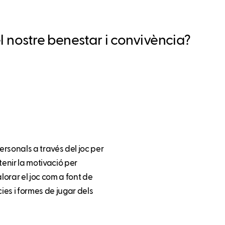
l nostre benestar i convivència?
rsonals a través del joc per
enir la motivació per
orar el joc com a font de
ies i formes de jugar dels