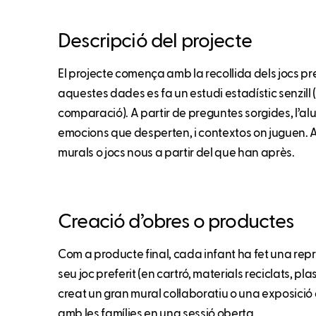
Descripció del projecte
El projecte comença amb la recollida dels jocs pre
aquestes dades es fa un estudi estadístic senzill 
comparació). A partir de preguntes sorgides, l’alu
emocions que desperten, i contextos on juguen. 
murals o jocs nous a partir del que han après.
Creació d’obres o productes
Com a producte final, cada infant ha fet una repre
seu joc preferit (en cartró, materials reciclats, pla
creat un gran mural col·laboratiu o una exposició
amb les famílies en una sessió oberta.