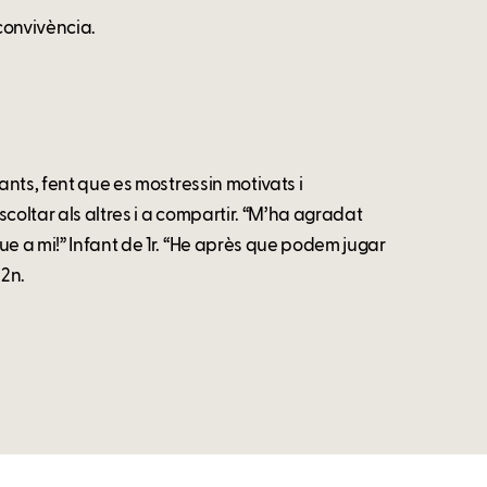
convivència.
ants, fent que es mostressin motivats i
coltar als altres i a compartir. “M’ha agradat
ue a mi!” Infant de 1r. “He après que podem jugar
 2n.