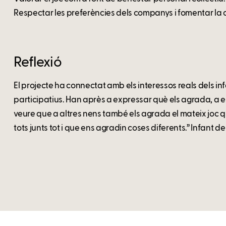
Respectar les preferències dels companys i fomentar la 
Reflexió
El projecte ha connectat amb els interessos reals dels inf
participatius. Han après a expressar què els agrada, a es
veure que a altres nens també els agrada el mateix joc q
tots junts tot i que ens agradin coses diferents.” Infant de