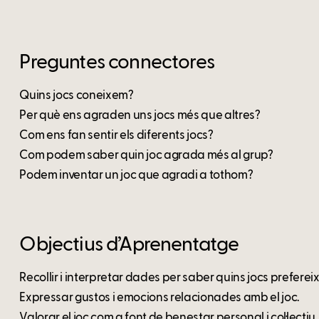
Preguntes connectores
Quins jocs coneixem?
Per què ens agraden uns jocs més que altres?
Com ens fan sentir els diferents jocs?
Com podem saber quin joc agrada més al grup?
Podem inventar un joc que agradi a tothom?
Objectius d’Aprenentatge
Recollir i interpretar dades per saber quins jocs prefereix
Expressar gustos i emocions relacionades amb el joc.
Valorar el joc com a font de benestar personal i col·lectiu.