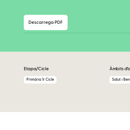
Descarrega PDF
Etapa/Cicle
Àmbits d’
Primària 1r Cicle
Salut i Be