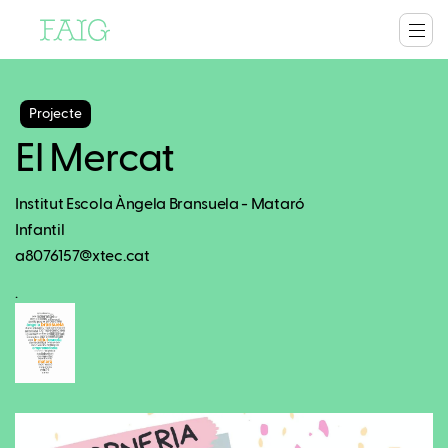
Projecte
El Mercat
Institut Escola Àngela Bransuela - Mataró
Infantil
a8076157@xtec.cat
.