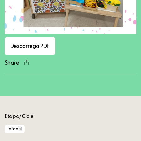
Facebook
Twitter
LinkedIn
WhatsApp
Reddit
Gmail
Ema
Descarrega PDF
Share
Copy
Etapa/Cicle
Infantil