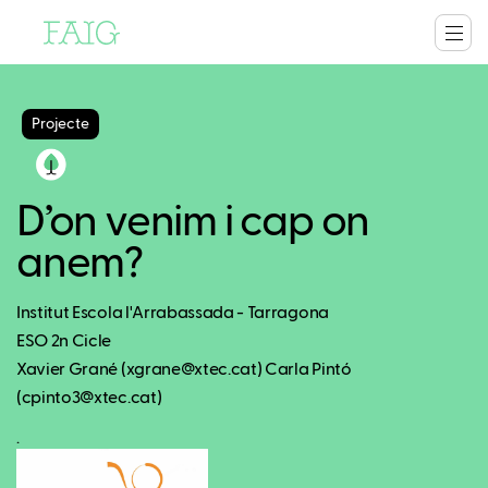
Projecte
D’on venim i cap on
anem?
Institut Escola l'Arrabassada - Tarragona
ESO 2n Cicle
Xavier Grané (xgrane@xtec.cat) Carla Pintó
(cpinto3@xtec.cat)
.