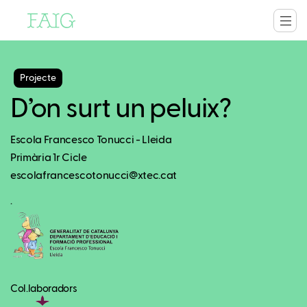
Projecte
D’on surt un peluix?
Escola Francesco Tonucci - Lleida
Primària 1r Cicle
escolafrancescotonucci@xtec.cat
.
Col.laboradors