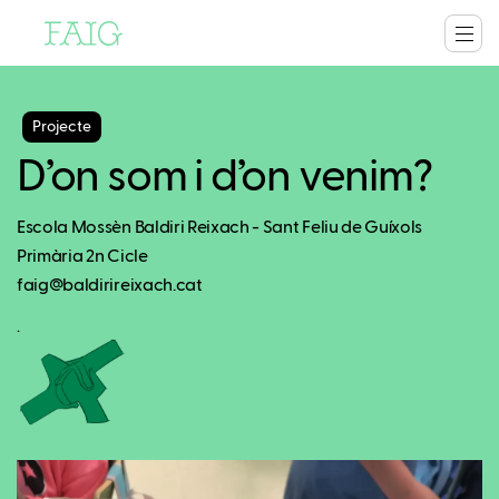
Projecte
D’on som i d’on venim?
Escola Mossèn Baldiri Reixach - Sant Feliu de Guíxols
Primària 2n Cicle
faig@baldirireixach.cat
.