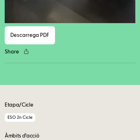
Facebook
Twitter
LinkedIn
WhatsApp
Reddit
Gmail
Ema
Descarrega PDF
Share
Copy
Etapa/Cicle
ESO 2n Cicle
Àmbits d’acció