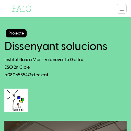
Projecte
Dissenyant solucions
Institut Baix a Mar - Vilanova i la Geltrú
ESO 2n Cicle
a08065354@xtec.cat
.