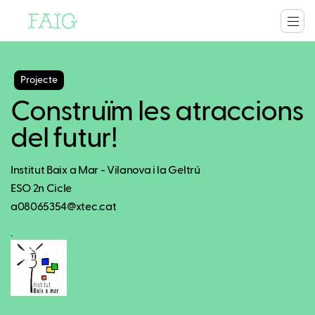
Projecte
Construïm les atraccions
del futur!
Institut Baix a Mar - Vilanova i la Geltrú
ESO 2n Cicle
a08065354@xtec.cat
.