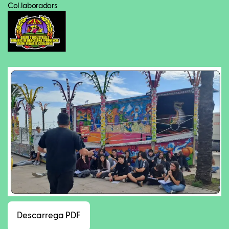
Col.laboradors
Facebook
Twitter
LinkedIn
WhatsApp
Reddit
Gmail
Ema
Descarrega PDF