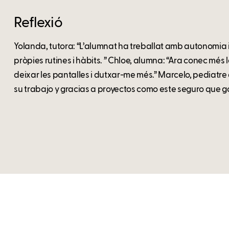
Reflexió
Yolanda, tutora: “L’alumnat ha treballat amb autonomia i
pròpies rutines i hàbits. ” Chloe, alumna: “Ara conec més 
deixar les pantalles i dutxar-me més.” Marcelo, pediatr
su trabajo y gracias a proyectos como este seguro que g