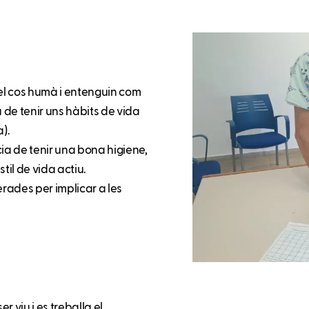
del cos humà i entenguin com
 de tenir uns hàbits de vida
a).
ia de tenir una bona higiene,
til de vida actiu.
erades per implicar a les
 viu i es treballa el