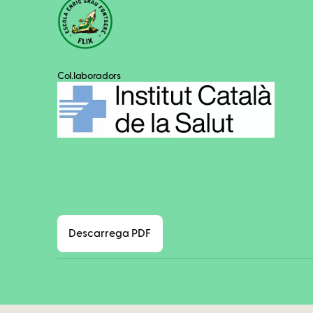
Col.laboradors
Descarrega PDF