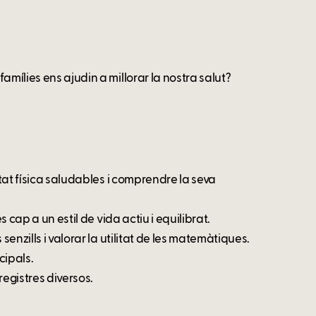
amílies ens ajudin a millorar la nostra salut?
itat física saludables i comprendre la seva
s cap a un estil de vida actiu i equilibrat.
senzills i valorar la utilitat de les matemàtiques.
cipals.
egistres diversos.