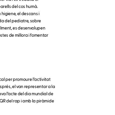
arells del cos humà.
 higiene, el descans i
uda del pediatre, sobre
inalment, es desenvolupen
tes de millora i fomentar
al per promoure l’activitat
després, el van representar a la
ava l’acte del dia mundial de
l QR del rap i amb la piràmide