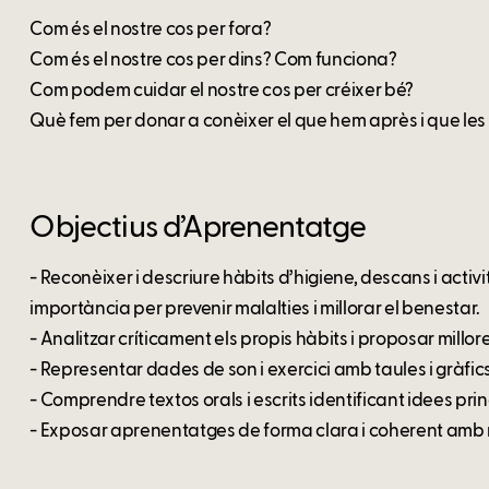
Com és el nostre cos per fora?
Com és el nostre cos per dins? Com funciona?
Com podem cuidar el nostre cos per créixer bé?
Què fem per donar a conèixer el que hem après i que les f
Objectius d’Aprenentatge
- Reconèixer i descriure hàbits d’higiene, descans i activ
importància per prevenir malalties i millorar el benestar.
- Analitzar críticament els propis hàbits i proposar millore
- Representar dades de son i exercici amb taules i gràfics 
- Comprendre textos orals i escrits identificant idees prin
- Exposar aprenentatges de forma clara i coherent amb r