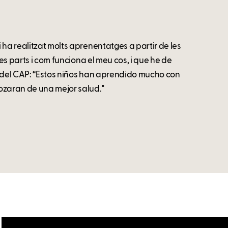
 ha realitzat molts aprenentatges a partir de les
les parts i com funciona el meu cos, i que he de
e del CAP: “Estos niños han aprendido mucho con
ozaran de una mejor salud."