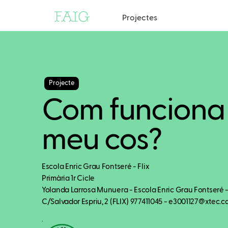
Projectes
Projecte
Com funciona 
meu cos?
Escola Enric Grau Fontseré - Flix
Primària 1r Cicle
Yolanda Larrosa Munuera - Escola Enric Grau Fontseré 
C/Salvador Espriu, 2 (FLIX) 977411045 - e3001127@xtec.c
.