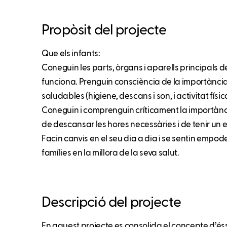
Propòsit del projecte
Que els infants:
Coneguin les parts, òrgans i aparells principals 
funciona. Prenguin consciència de la importància
saludables (higiene, descans i son, i activitat físic
Coneguin i comprenguin críticament la importànc
de descansar les hores necessàries i de tenir un es
Facin canvis en el seu dia a dia i se sentin empod
famílies en la millora de la seva salut.
Descripció del projecte
En aquest projecte es consolida el concepte d’ésser