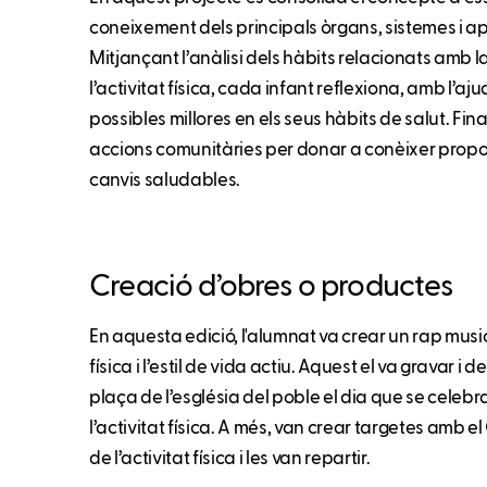
coneixement dels principals òrgans, sistemes i ap
Mitjançant l’anàlisi dels hàbits relacionats amb la
l’activitat física, cada infant reflexiona, amb l’aj
possibles millores en els seus hàbits de salut. F
accions comunitàries per donar a conèixer propos
canvis saludables.
Creació d’obres o productes
En aquesta edició, l'alumnat va crear un rap music
física i l’estil de vida actiu. Aquest el va gravar i 
plaça de l’església del poble el dia que se celebr
l’activitat física. A més, van crear targetes amb e
de l’activitat física i les van repartir.