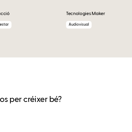
acció
Tecnologies Maker
nestar
Audiovisual
os per créixer bé?