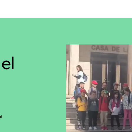
el
-
at