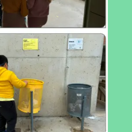
cebook
Twitter
LinkedIn
WhatsApp
Reddit
Gmail
Email