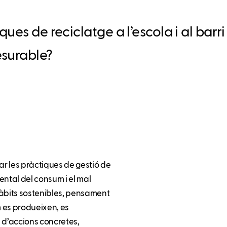
es de reciclatge a l’escola i al barri
esurable?
ar les pràctiques de gestió de
iental del consum i el mal
hàbits sostenibles, pensament
m es produeixen, es
s d’accions concretes,