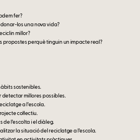
podem fer?
i donar-los una nova vida?
iclin millor?
s propostes perquè tinguin un impacte real?
hàbits sostenibles.
er detectar millores possibles.
ciclatge a l’escola.
jecte col·lectiu.
de l’escolta i el diàleg.
itzar la situació del reciclatge a l’escola.
ativitat en activitats pràctiques.