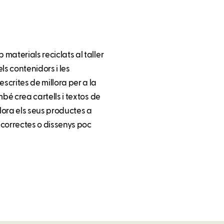
 materials reciclats al taller
ls contenidors i les
scrites de millora per a la
ambé crea cartells i textos de
illora els seus productes a
incorrectes o dissenys poc