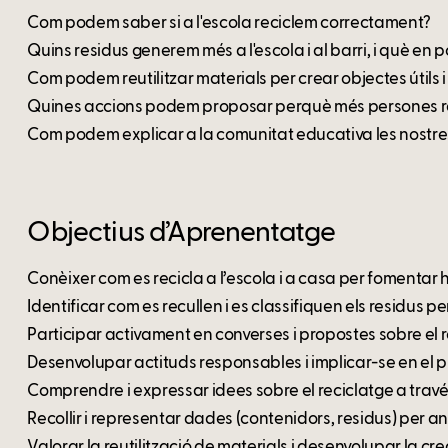
Com podem saber si a l'escola reciclem correctament?
Quins residus generem més a l'escola i al barri, i què en 
Com podem reutilitzar materials per crear objectes útils 
Quines accions podem proposar perquè més persones rec
Com podem explicar a la comunitat educativa les nostre
Objectius d’Aprenentatge
Conèixer com es recicla a l’escola i a casa per fomentar 
Identificar com es recullen i es classifiquen els residus p
Participar activament en converses i propostes sobre el re
Desenvolupar actituds responsables i implicar-se en el pro
Comprendre i expressar idees sobre el reciclatge a través 
Recollir i representar dades (contenidors, residus) per anal
Valorar la reutilització de materials i desenvolupar la cre