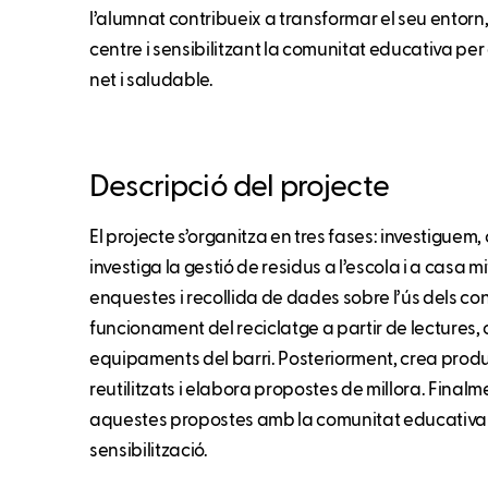
l’alumnat contribueix a transformar el seu entorn,
centre i sensibilitzant la comunitat educativa p
net i saludable.
Descripció del projecte
El projecte s’organitza en tres fases: investiguem
investiga la gestió de residus a l’escola i a casa 
enquestes i recollida de dades sobre l’ús dels co
funcionament del reciclatge a partir de lectures, c
equipaments del barri. Posteriorment, crea prod
reutilitzats i elabora propostes de millora. Final
aquestes propostes amb la comunitat educativa 
sensibilització.