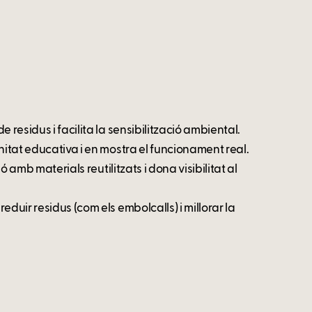
 residus i facilita la sensibilització ambiental.
nitat educativa i en mostra el funcionament real.
ó amb materials reutilitzats i dona visibilitat al
duir residus (com els embolcalls) i millorar la