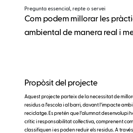
Pregunta essencial, repte o servei
Com podem millorar les pràctiqu
ambiental de manera real i m
Propòsit del projecte
Aquest projecte parteix de la necessitat de millor
residus a l’escola i al barri, davant l’impacte amb
reciclatge. Es pretén que l’alumnat desenvolupi 
crític i responsabilitat col·lectiva, comprenent co
classifiquen i es poden reduir els residus. A travé