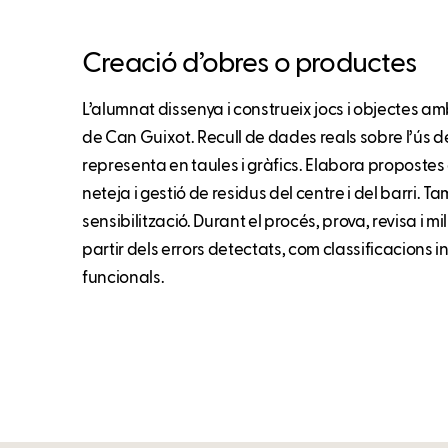
Creació d’obres o productes
L’alumnat dissenya i construeix jocs i objectes amb
de Can Guixot. Recull de dades reals sobre l’ús de
representa en taules i gràfics. Elabora propostes e
neteja i gestió de residus del centre i del barri. T
sensibilització. Durant el procés, prova, revisa i m
partir dels errors detectats, com classificacions 
funcionals.