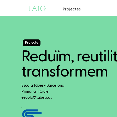
Projectes
Projecte
Reduïm, reutili
transformem
Escola Tàber - Barcelona
Primària 1r Cicle
escola@taber.cat
.