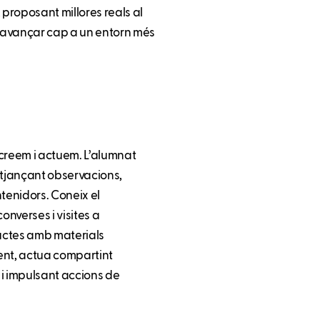
 proposant millores reals al
er avançar cap a un entorn més
, creem i actuem. L’alumnat
mitjançant observacions,
ntenidors. Coneix el
onverses i visites a
uctes amb materials
ment, actua compartint
i impulsant accions de