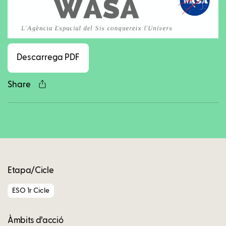
Facebook
Twitter
LinkedIn
WhatsApp
Reddit
Gmail
Ema
Descarrega PDF
Share
Copy
Etapa/Cicle
ESO 1r Cicle
Àmbits d’acció