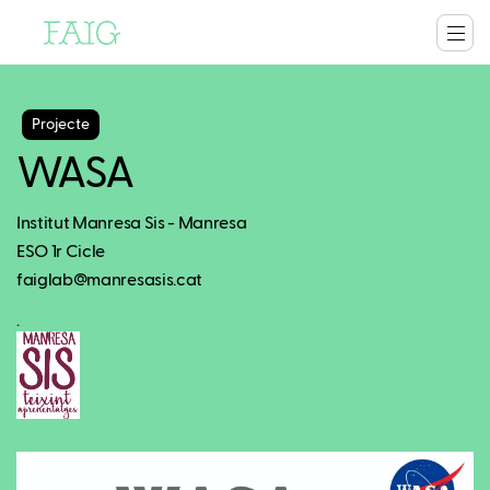
Projecte
WASA
Institut Manresa Sis - Manresa
ESO 1r Cicle
faiglab@manresasis.cat
.