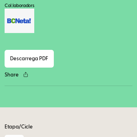
Col.laboradors
Facebook
Twitter
LinkedIn
WhatsApp
Reddit
Gmail
Ema
Descarrega PDF
Share
Copy
Etapa/Cicle