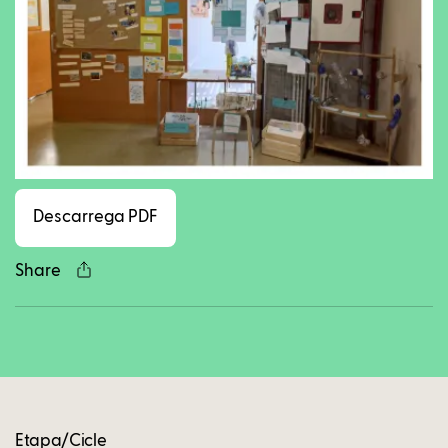
Facebook
Twitter
LinkedIn
WhatsApp
Reddit
Gmail
Ema
Descarrega PDF
Share
Copy
Etapa/Cicle