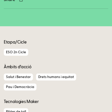
Copy
Etapa/Cicle
ESO 2n Cicle
Àmbits d’acció
Salut i Benestar
Drets humans i equitat
Pau i Democràcia
Tecnologies Maker
Plòter de tall