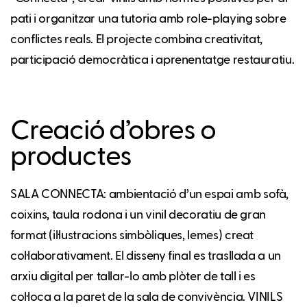
pati i organitzar una tutoria amb role-playing sobre
conflictes reals. El projecte combina creativitat,
participació democràtica i aprenentatge restauratiu.
Creació d’obres o
productes
SALA CONNECTA: ambientació d’un espai amb sofà,
coixins, taula rodona i un vinil decoratiu de gran
format (il·lustracions simbòliques, lemes) creat
col·laborativament. El disseny final es trasllada a un
arxiu digital per tallar-lo amb plòter de tall i es
col·loca a la paret de la sala de convivència. VINILS