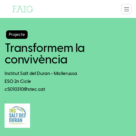
Projecte
Transformem la
convivència
Institut Salt del Duran - Mollerussa
ESO 2n Cicle
c5010310@xtec.cat
.