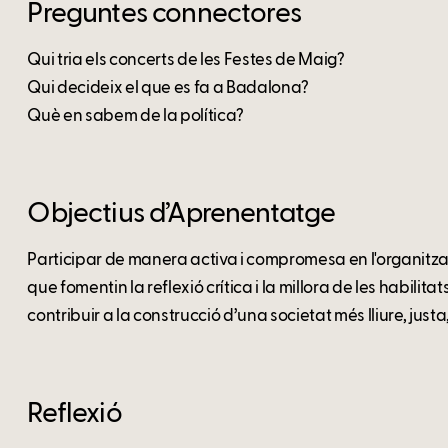
Preguntes connectores
Qui tria els concerts de les Festes de Maig?
Qui decideix el que es fa a Badalona?
Què en sabem de la política?
Objectius d’Aprenentatge
Participar de manera activa i compromesa en l'organitz
que fomentin la reflexió crítica i la millora de les habilita
contribuir a la construcció d’una societat més lliure, just
Reflexió