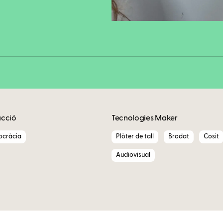
Copy
acció
Tecnologies Maker
ocràcia
Plòter de tall
Brodat
Cosit
Audiovisual