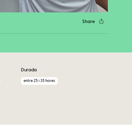
Share
Durada
entre 25 i 35 hores