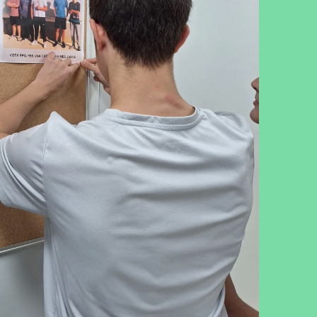
cebook
Twitter
LinkedIn
WhatsApp
Reddit
Gmail
Email