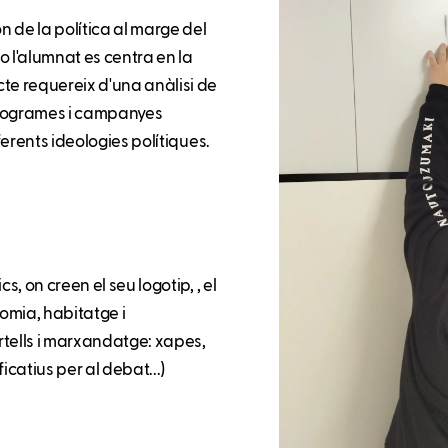
 de la política al marge del
ho l'alumnat es centra en la
cte requereix d'una anàlisi de
 programes i campanyes
ferents ideologies polítiques.
s, on creen el seu logotip, , el
omia, habitatge i
rtells i marxandatge: xapes,
catius per al debat...)