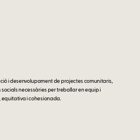
ació i desenvolupament de projectes comunitaris,
ts socials necessàries per treballar en equip i
a, equitativa i cohesionada.