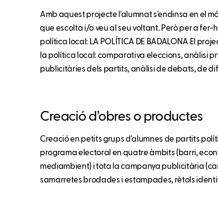
Amb aquest projecte l'alumnat s'endinsa en el món
que escolta i/o veu al seu voltant. Però per a fer-
política local: LA POLÍTICA DE BADALONA El proje
la política local: comparativa eleccions, anàlisi
publicitàries dels partits, anàlisi de debats, de di
Creació d’obres o productes
Creació en petits grups d'alumnes de partits polític
programa electoral en quatre àmbits (barri, econ
mediambient) i tota la campanya publicitària (ca
samarretes brodades i estampades, rètols identifi