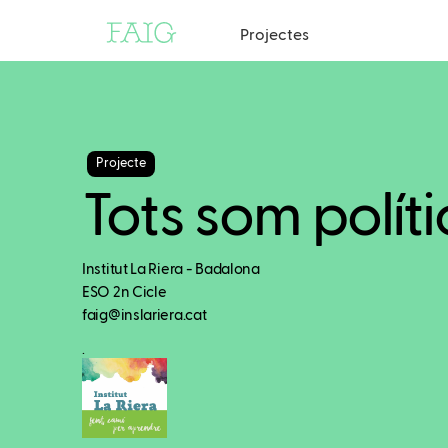
Projectes
Projecte
Tots som políti
Institut La Riera - Badalona
ESO 2n Cicle
faig@inslariera.cat
.