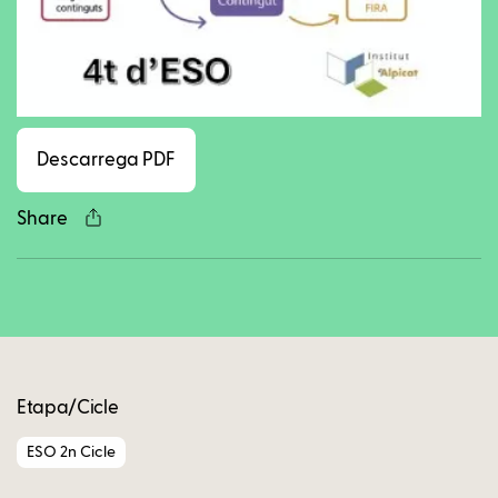
Facebook
Twitter
LinkedIn
WhatsApp
Reddit
Gmail
Ema
Descarrega PDF
Share
Copy
Etapa/Cicle
ESO 2n Cicle