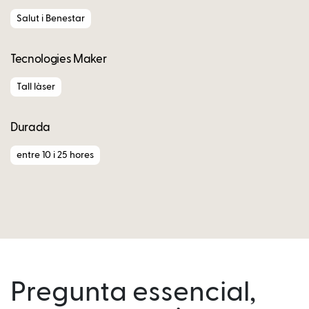
Salut i Benestar
Tecnologies Maker
Tall làser
Durada
entre 10 i 25 hores
Pregunta essencial,