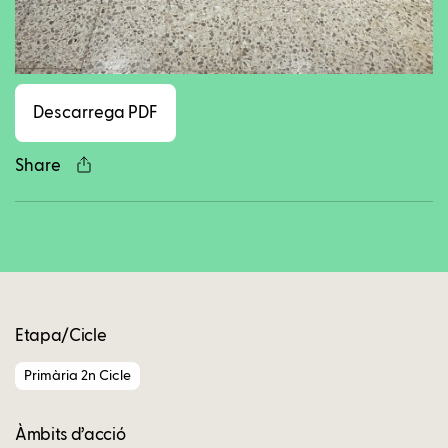
Facebook
Twitter
LinkedIn
WhatsApp
Reddit
Gmail
Ema
Descarrega PDF
Share
Copy
Etapa/Cicle
Primària 2n Cicle
Àmbits d’acció