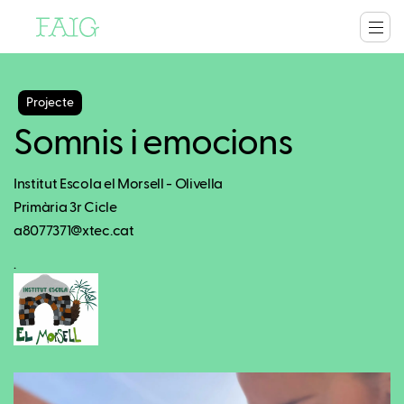
Projecte
Somnis i emocions
Institut Escola el Morsell - Olivella
Primària 3r Cicle
a8077371@xtec.cat
.