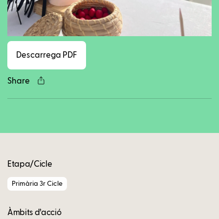
Facebook
Twitter
LinkedIn
WhatsApp
Reddit
Gmail
Ema
Descarrega PDF
Share
Copy
Etapa/Cicle
Primària 3r Cicle
Àmbits d’acció