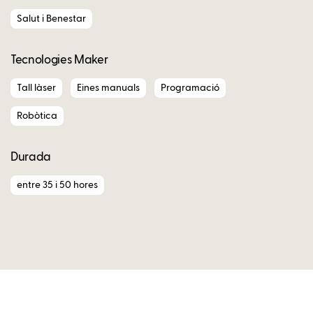
Salut i Benestar
Tecnologies Maker
Tall làser
Eines manuals
Programació
Robòtica
Durada
entre 35 i 50 hores