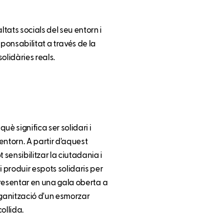
tats socials del seu entorn i
sponsabilitat a través de la
lidàries reals.
què significa ser solidari i
u entorn. A partir d'aquest
sensibilitzar la ciutadania i
i produir espots solidaris per
 presentar en una gala oberta a
rganització d'un esmorzar
collida.