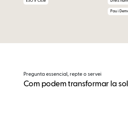
ESO 1r Cicle
Drets huma
Pau i Dem
Pregunta essencial, repte o servei
Com podem transformar la soli