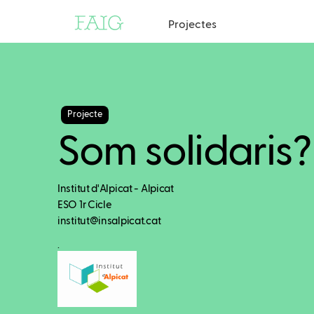
Projectes
Projecte
Som solidaris?
Institut d'Alpicat - Alpicat
ESO 1r Cicle
institut@insalpicat.cat
.