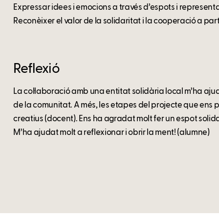
Expressar idees i emocions a través d’espots i representa
Reconèixer el valor de la solidaritat i la cooperació a part
Reflexió
La col·laboració amb una entitat solidària local m’ha aj
de la comunitat. A més, les etapes del projecte que ens po
creatius (docent). Ens ha agradat molt fer un espot solida
M’ha ajudat molt a reflexionar i obrir la ment! (alumne)