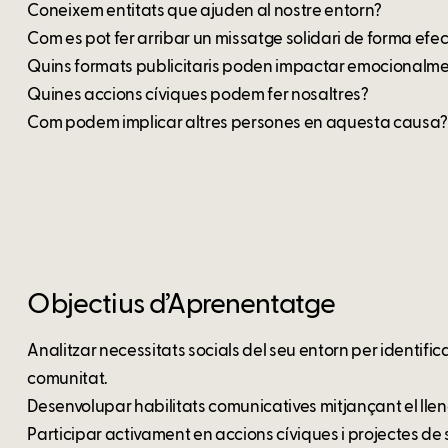
Coneixem entitats que ajuden al nostre entorn?
Com es pot fer arribar un missatge solidari de forma efec
Quins formats publicitaris poden impactar emocionalm
Quines accions cíviques podem fer nosaltres?
Com podem implicar altres persones en aquesta causa
Objectius d’Aprenentatge
Analitzar necessitats socials del seu entorn per identifi
comunitat.
Desenvolupar habilitats comunicatives mitjançant el lleng
Participar activament en accions cíviques i projectes de 