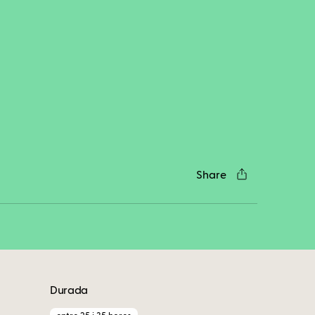
cebook
Twitter
LinkedIn
WhatsApp
Reddit
Gmail
Email
Share
Durada