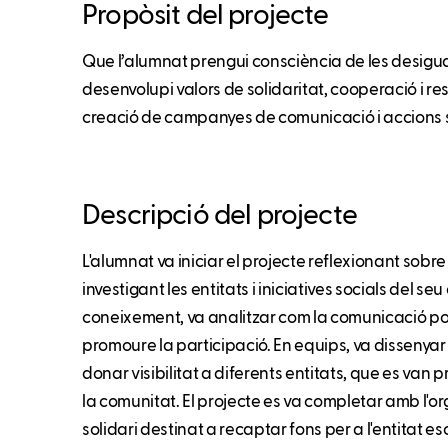
Propòsit del projecte
Que l’alumnat prengui consciència de les desigual
desenvolupi valors de solidaritat, cooperació i re
creació de campanyes de comunicació i accions so
Descripció del projecte
L'alumnat va iniciar el projecte reflexionant sobre 
investigant les entitats i iniciatives socials del se
coneixement, va analitzar com la comunicació pot 
promoure la participació. En equips, va dissenyar 
donar visibilitat a diferents entitats, que es van
la comunitat. El projecte es va completar amb l'o
solidari destinat a recaptar fons per a l'entitat es