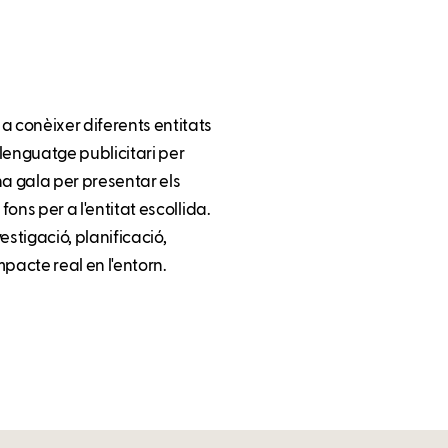
a conèixer diferents entitats
llenguatge publicitari per
na gala per presentar els
fons per a l'entitat escollida.
estigació, planificació,
mpacte real en l'entorn.