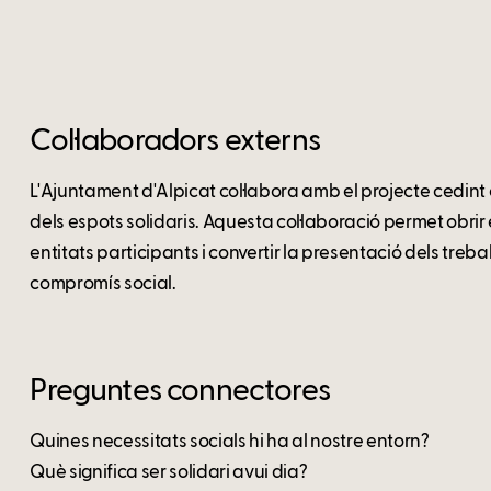
Col·laboradors externs
L'Ajuntament d'Alpicat col·labora amb el projecte cedint e
dels espots solidaris. Aquesta col·laboració permet obrir e
entitats participants i convertir la presentació dels trebal
compromís social.
Preguntes connectores
Quines necessitats socials hi ha al nostre entorn?
Què significa ser solidari avui dia?