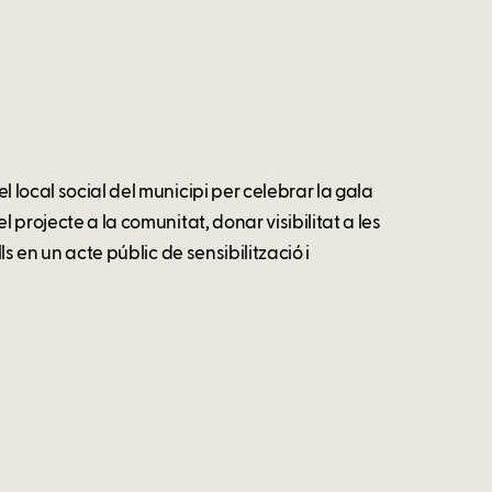
l local social del municipi per celebrar la gala
l projecte a la comunitat, donar visibilitat a les
ls en un acte públic de sensibilització i