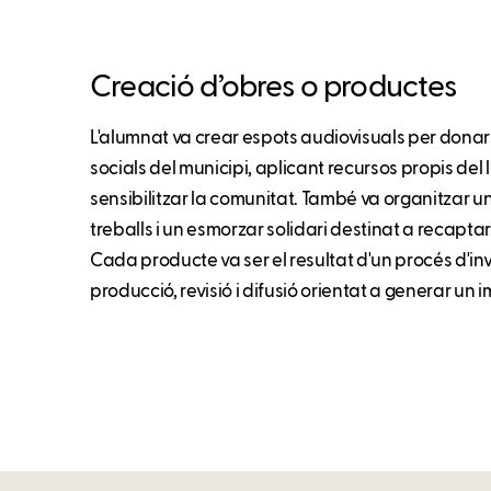
Creació d’obres o productes
L'alumnat va crear espots audiovisuals per donar 
socials del municipi, aplicant recursos propis del 
sensibilitzar la comunitat. També va organitzar u
treballs i un esmorzar solidari destinat a recaptar 
Cada producte va ser el resultat d'un procés d'inv
producció, revisió i difusió orientat a generar un i