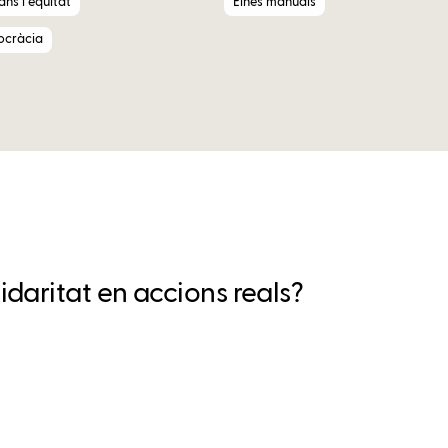
ns i equitat
Eines manuals
ocràcia
daritat en accions reals?