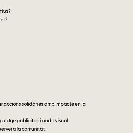
tiva?
ent?
?
car accions solidàries amb impacte en la
uatge publicitari i audiovisual.
servei a la comunitat.