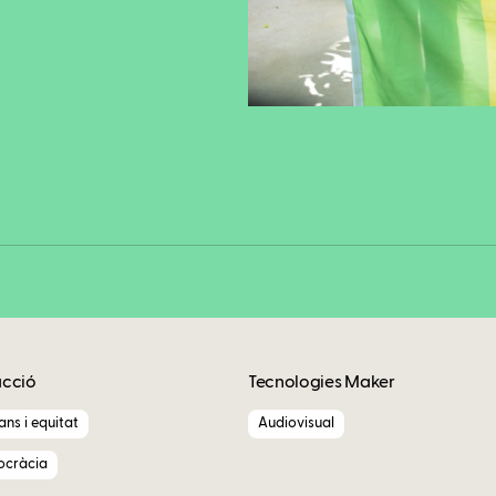
Fa
Copy
acció
Tecnologies Maker
ns i equitat
Audiovisual
ocràcia