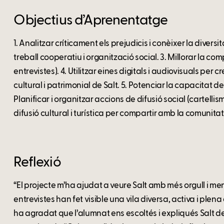
Objectius d’Aprenentatge
1. Analitzar críticament els prejudicis i conèixer la diversi
treball cooperatiu i organització social. 3. Millorar la co
entrevistes). 4. Utilitzar eines digitals i audiovisuals per
cultural i patrimonial de Salt. 5. Potenciar la capacitat de
Planificar i organitzar accions de difusió social (cartelli
difusió cultural i turística per compartir amb la comunita
Reflexió
“El projecte m’ha ajudat a veure Salt amb més orgull i me
entrevistes han fet visible una vila diversa, activa i plen
ha agradat que l’alumnat ens escoltés i expliqués Salt d