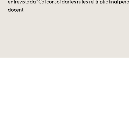
entrevistada “Cal consolidar les rutes i el tríptic final pe
docent