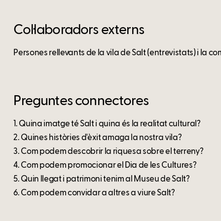
Col·laboradors externs
Persones rellevants de la vila de Salt (entrevistats) i la 
Preguntes connectores
1. Quina imatge té Salt i quina és la realitat cultural?
2. Quines històries d'èxit amaga la nostra vila?
3. Com podem descobrir la riquesa sobre el terreny?
4. Com podem promocionar el Dia de les Cultures?
5. Quin llegat i patrimoni tenim al Museu de Salt?
6. Com podem convidar a altres a viure Salt?