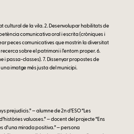
tat cultural de la vila. 2. Desenvolupar habilitats de
mpetència comunicativa oral i escrita (cròniques i
 crear peces comunicatives que mostrin la diversitat
 recerca sobre el patrimoni i l'entorn proper. 6.
sme i passa-classes). 7. Dissenyar propostes de
t una imatge més justa del municipi.
nys prejudicis.” — alumne de 2n d’ESO “Les
a d’històries valuoses.” — docent del projecte “Ens
es d’una mirada positiva.” — persona