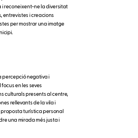
a i reconeixent-ne la diversitat
s, entrevistes i creacions
ostes per mostrar una imatge
icipi.
la percepció negativa i
 focus en les seves
ns culturals presents al centre,
es rellevants de la vila i
 proposta turística personal
ndre una mirada més justa i