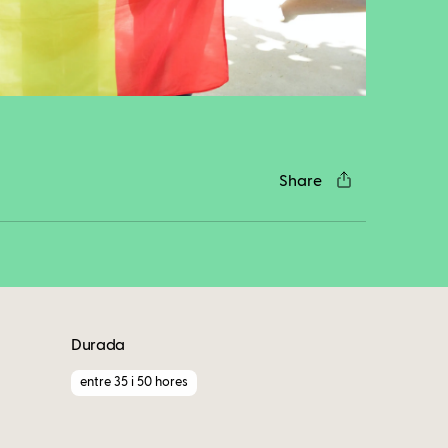
cebook
Twitter
LinkedIn
WhatsApp
Reddit
Gmail
Email
Share
Durada
entre 35 i 50 hores