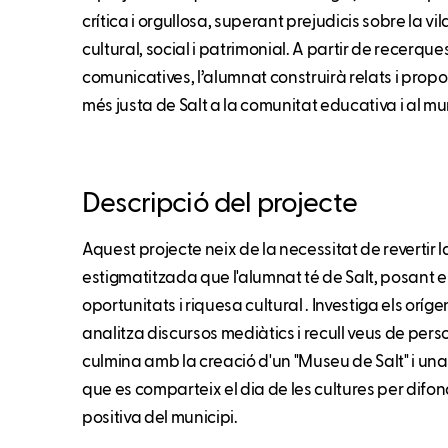
crítica i orgullosa, superant prejudicis sobre la vil
cultural, social i patrimonial. A partir de recerque
comunicatives, l’alumnat construirà relats i prop
més justa de Salt a la comunitat educativa i al mun
Descripció del projecte
Aquest projecte neix de la necessitat de revertir 
estigmatitzada que l'alumnat té de Salt, posant el
oportunitats i riquesa cultural . Investiga els oríge
analitza discursos mediàtics i recull veus de person
culmina amb la creació d'un "Museu de Salt" i una
que es comparteix el dia de les cultures per difo
positiva del municipi.