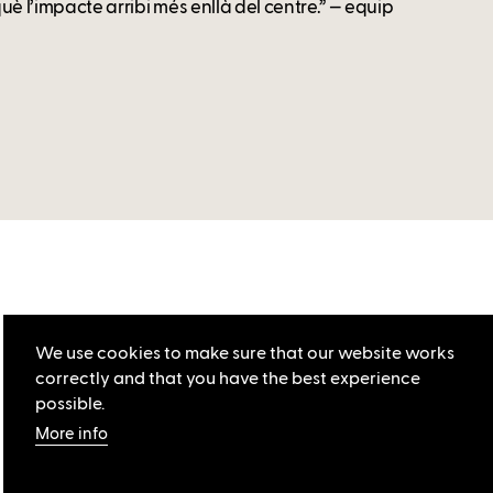
rquè l’impacte arribi més enllà del centre.” — equip
We use cookies to make sure that our website works
correctly and that you have the best experience
possible.
More info