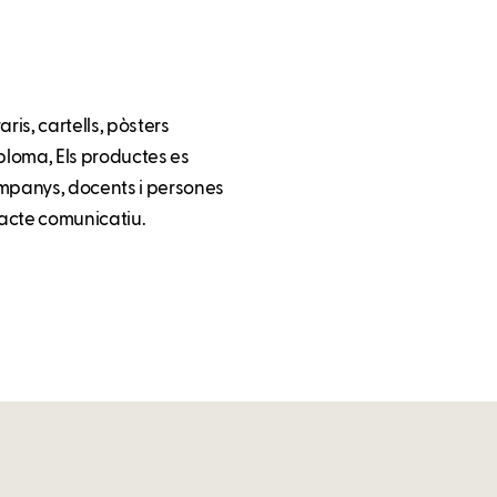
ris, cartells, pòsters
ó-ploma, Els productes es
ompanys, docents i persones
pacte comunicatiu.