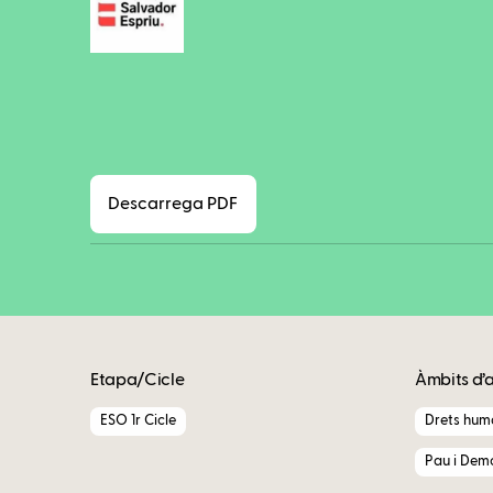
Descarrega PDF
Etapa/Cicle
Àmbits d’
ESO 1r Cicle
Drets huma
Pau i Dem