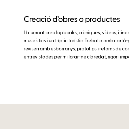
Creació d’obres o productes
L’alumnat crea lapbooks, cròniques, vídeos, itinera
museístics i un tríptic turístic. Treballa amb cart
revisen amb esborranys, prototips i retorns de c
entrevistades per millorar-ne claredat, rigor i im