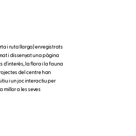
ta i ruta llarga) enregistrats
mat i dissenyat una pàgina
d'interès, la flora i la fauna
projectes del centre han
u i un joc interactiu per
 millor a les seves