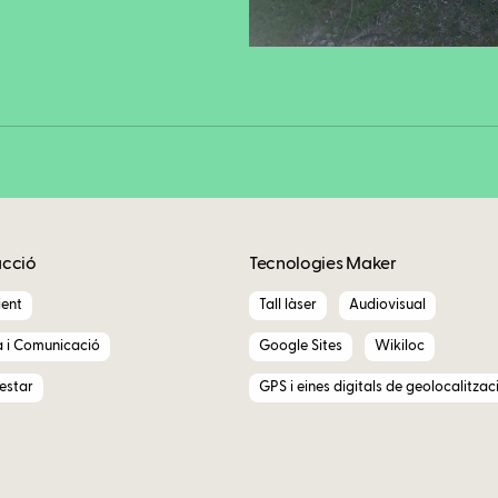
Copy
acció
Tecnologies Maker
ent
Tall làser
Audiovisual
a i Comunicació
Google Sites
Wikiloc
nestar
GPS i eines digitals de geolocalitzaci