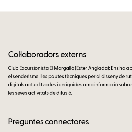
Col·laboradors externs
Club Excursionista El Margalló (Ester Anglada): Ens ha apo
el senderisme i les pautes tècniques per al disseny de rut
digitals actualitzades i enriquides amb informació sobre b
les seves activitats de difusió.
Preguntes connectores