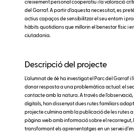
creixement personal cooperatiu i la valoració críti
del Garraf. A partir d'aquesta necessitat, es pr
actius capaços de sensibilitzar el seu entorn i 
hàbits quotidians que millorin el benestar físic i 
ciutadania.
Descripció del projecte
L'alumnat de 6è ha investigat el Parc del Garraf i l
donar resposta a una problemàtica actual: el sed
contacte amb la natura. A través de l'observació, e
digitals, han dissenyat dues rutes familiars adapta
projecte culmina amb la publicació de les rutes a 
pàgina web amb informació sobre el recorregut, la 
transformant els aprenentatges en un servei d'imp