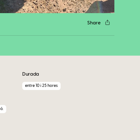
Share
Durada
entre 10 i 25 hores
ó.