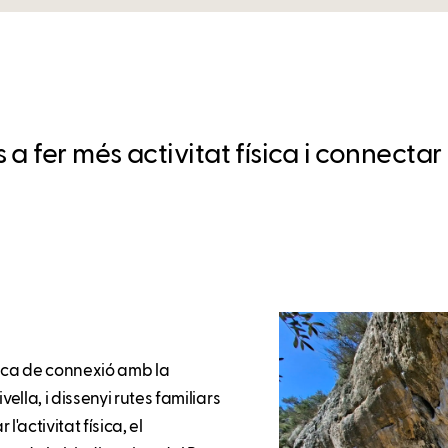
a fer més activitat física i connecta
anca de connexió amb la
lla, i dissenyi rutes familiars
'activitat física, el