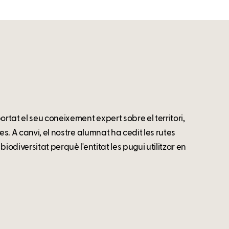
rtat el seu coneixement expert sobre el territori,
es. A canvi, el nostre alumnat ha cedit les rutes
iodiversitat perquè l'entitat les pugui utilitzar en