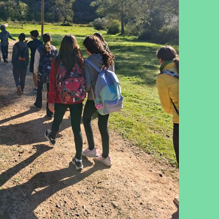
cebook
Twitter
LinkedIn
WhatsApp
Reddit
Gmail
Email