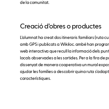
de la comunitat.
Creació d’obres o productes
L'alumnat ha creat dos itineraris familiars (ruta cur
amb GPS i publicats a Wikiloc. ambé han progra
web interactiva que recull la informació dels punts 
locals observades a les sortides. Per a la fira de 
dissenyat de manera cooperativa un mural expositi
ajudar les famílies a descobrir quina ruta s'adapta
característiques.