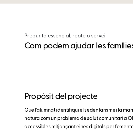
Pregunta essencial, repte o servei
Com podem ajudar les famílies 
Propòsit del projecte
Que l'alumnat identifiqui el sedentarisme i la m
natura com un problema de salut comunitari a Olive
accessibles mitjançant eines digitals per fomentar l