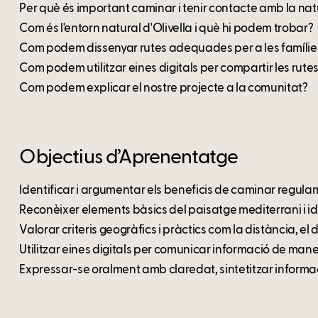
Per què és important caminar i tenir contacte amb la na
Com és l'entorn natural d'Olivella i què hi podem trobar?
Com podem dissenyar rutes adequades per a les famílie
Com podem utilitzar eines digitals per compartir les rute
Com podem explicar el nostre projecte a la comunitat?
Objectius d’Aprenentatge
Identificar i argumentar els beneficis de caminar regula
Reconèixer elements bàsics del paisatge mediterrani i ide
Valorar criteris geogràfics i pràctics com la distància, el d
Utilitzar eines digitals per comunicar informació de maner
Expressar-se oralment amb claredat, sintetitzar informac