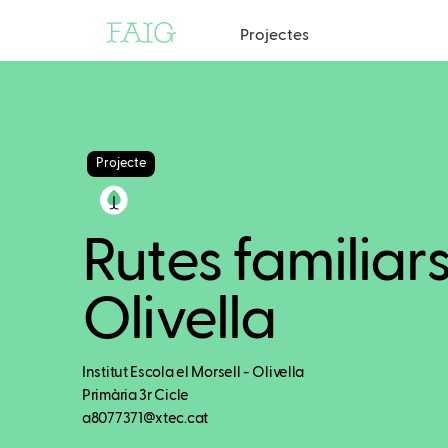
Projectes
Projecte
Rutes familiars
Olivella
Institut Escola el Morsell - Olivella
Primària 3r Cicle
a8077371@xtec.cat