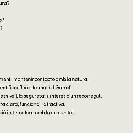
tura?
s?
s?
rment i mantenir contacte amb la natura.
ntificar flora i fauna del Garraf.
esnivell, la seguretat i l'interès d'un recorregut.
a clara, funcional i atractiva.
ió i interactuar amb la comunitat.