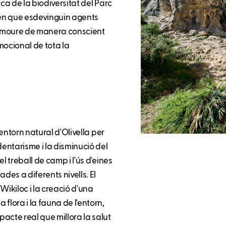
ca de la biodiversitat del Parc
etén que esdevinguin agents
promoure de manera conscient
emocional de tota la
'entorn natural d'Olivella per
entarisme i la disminució del
l treball de camp i l'ús d'eines
des a diferents nivells. El
Wikiloc i la creació d'una
flora i la fauna de l'entorn,
acte real que millora la salut