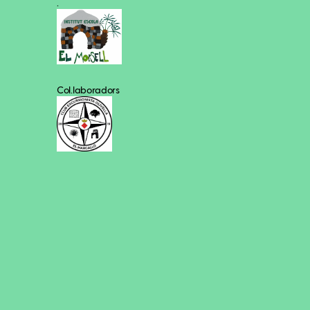
.
Col.laboradors