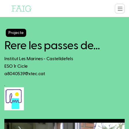
Projecte
Rere les passes de…
Institut Les Marines - Castelldefels
ESO 1r Cicle
a8040539@xtec.cat
.