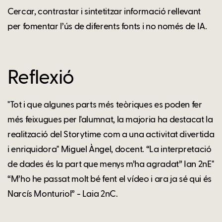
Cercar, contrastar i sintetitzar informació rellevant
per fomentar l’ús de diferents fonts i no només de IA.
Reflexió
"Tot i que algunes parts més teòriques es poden fer
més feixugues per l'alumnat, la majoria ha destacat la
realització del Storytime com a una activitat divertida
i enriquidora" Miguel Àngel, docent. “La interpretació
de dades és la part que menys m’ha agradat” Ian 2nE"
“M’ho he passat molt bé fent el vídeo i ara ja sé qui és
Narcís Monturiol” - Laia 2nC.