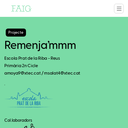
Projecte
Remenja’mmm
Escola Prat de la Riba - Reus
Primària 2n Cicle
amoya9@xtec.cat / msalat4@xtec.cat
.
Col.laboradors