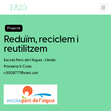
Projecte
Reduïm, reciclem i
reutilitzem
Escola Parc de l'Aigua - Lleida
Primària 1r Cicle
c5008777@xtec.cat
.