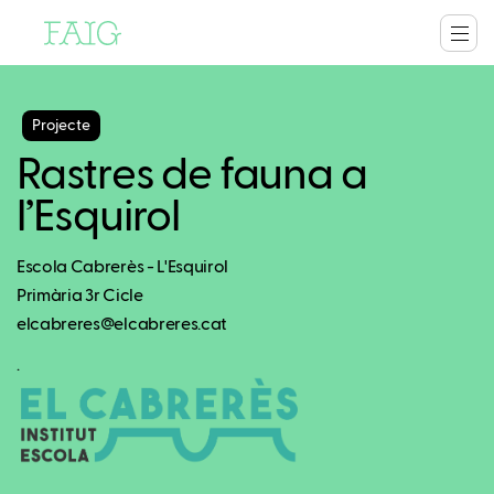
Projecte
Rastres de fauna a
l’Esquirol
Escola Cabrerès - L'Esquirol
Primària 3r Cicle
elcabreres@elcabreres.cat
.