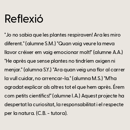
Reflexió
"Jo no sabia que les plantes respiraven! Ara les miro
diferent." (alumne S.M.) "Quan vaig veure la meva
llavor créixer em vaig emocionar molt!" (alumne A.A.)
"He après que sense plantes no tindríem oxigen ni
menjar." (alumna S.Y.) "Ara quan veig una flor al carrer
la vull cuidar, no arrencar-la." (alumna M.S.) "M'ha
agradat explicar als altres tot el que hem après. Érem
com petits científics!" (alumne I.A.) Aquest projecte ha
despertat la curiositat, la responsabilitat i el respecte
per la natura. (C.B. - tutora).