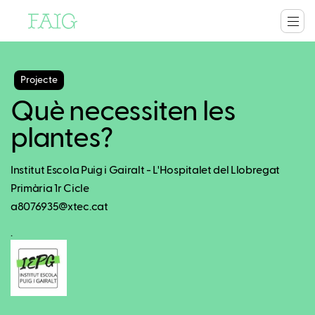
Projecte
Què necessiten les
plantes?
Institut Escola Puig i Gairalt - L'Hospitalet del Llobregat
Primària 1r Cicle
a8076935@xtec.cat
.