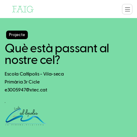
Projecte
Què està passant al
nostre cel?
Escola Cal·lípolis - Vila-seca
Primària 3r Cicle
e3005947@xtec.cat
.