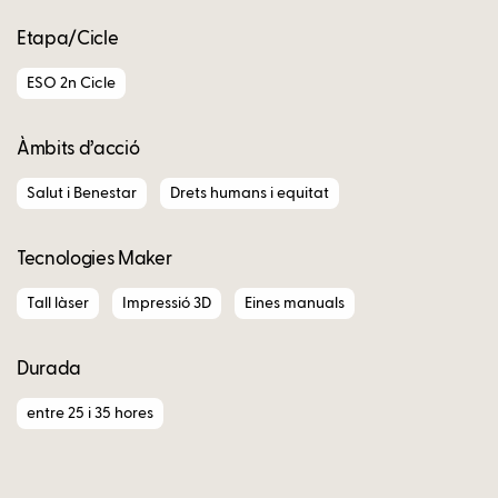
Etapa/Cicle
ESO 2n Cicle
Àmbits d’acció
Salut i Benestar
Drets humans i equitat
Tecnologies Maker
Tall làser
Impressió 3D
Eines manuals
Durada
entre 25 i 35 hores