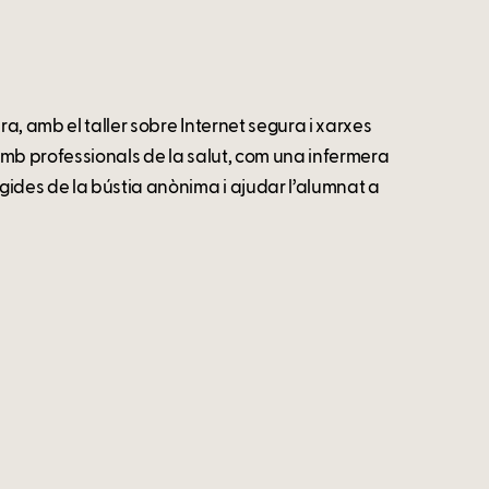
a, amb el taller sobre Internet segura i xarxes
amb professionals de la salut, com una infermera
gides de la bústia anònima i ajudar l’alumnat a