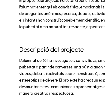
El propòsit del projecte ha estat crear un espai 
l’alumnat entengui els canvis físics, emocionals i 
de preguntes anònimes, recerca, debats, activitat
els infants han construït coneixement científic, em
la pubertat amb naturalitat, respecte, esperit críti
Descripció del projecte
L’alumnat de 6è ha investigat els canvis físics, emo
pubertat a partir de converses, una bústia anòn
vídeos, debats i activitats sobre menstruació, sem
estereotips de gènere. El projecte ha creat un es
desmuntar mites i comunicar els aprenentatges 
manera creativa i respectuosa.