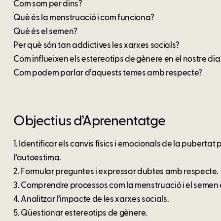
Com som per dins?
Què és la menstruació i com funciona?
Què és el semen?
Per què són tan addictives les xarxes socials?
Com influeixen els estereotips de gènere en el nostre dia
Com podem parlar d’aquests temes amb respecte?
Objectius d’Aprenentatge
1. Identificar els canvis físics i emocionals de la pubertat
l’autoestima.
2. Formular preguntes i expressar dubtes amb respecte.
3. Comprendre processos com la menstruació i el semen a
4. Analitzar l’impacte de les xarxes socials.
5. Qüestionar estereotips de gènere.