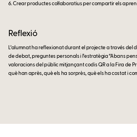
6. Crear productes col·laboratius per compartir els apr
Reflexió
L’alumnat ha reflexionat durant el projecte a través del 
de debat, preguntes personals i l’estratègia “Abans pen
valoracions del públic mitjançant codis QR a la Fira de Pr
què han après, què els ha sorprès, què els ha costat i c