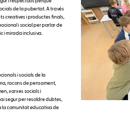
segur i respectuós perquè
socials de la pubertat. A través
s creatives i productes finals,
ocional i social per parlar de
c i mirada inclusiva.
cionals i socials de la
ima, racons de pensament,
en, xarxes socials i
pai segur per resoldre dubtes,
a la comunitat educativa de