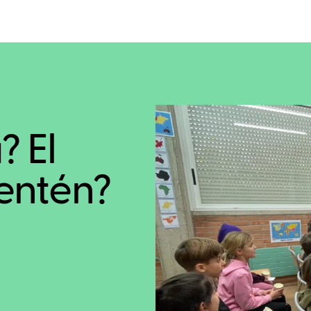
 El
entén?