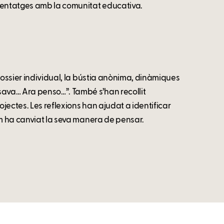
enentatges amb la comunitat educativa.
dossier individual, la bústia anònima, dinàmiques
sava… Ara penso…”. També s’han recollit
ojectes. Les reflexions han ajudat a identificar
om ha canviat la seva manera de pensar.