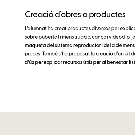
Creació d’obres o productes
L’alumnat ha creat productes diversos per explic
sobre pubertat i menstruació, cançó i videoclip, j
maqueta del sistema reproductor i del cicle menst
procés. També s’ha proposat la creació d’un kit 
d’ús per explicar recursos útils per al benestar fís