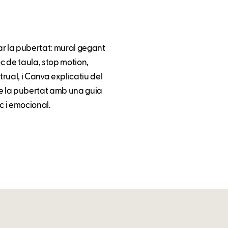
ar la pubertat: mural gegant
oc de taula, stop motion,
rual, i Canva explicatiu del
de la pubertat amb una guia
ic i emocional.