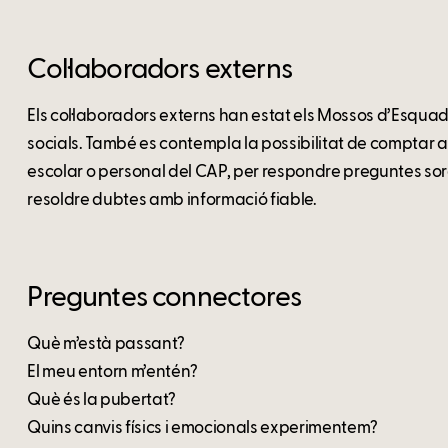
Col·laboradors externs
Els col·laboradors externs han estat els Mossos d’Esquadr
socials. També es contempla la possibilitat de comptar 
escolar o personal del CAP, per respondre preguntes sor
resoldre dubtes amb informació fiable.
Preguntes connectores
Què m’està passant?
El meu entorn m’entén?
Què és la pubertat?
Quins canvis físics i emocionals experimentem?