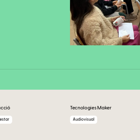
Fa
Copy
acció
Tecnologies Maker
nestar
Audiovisual