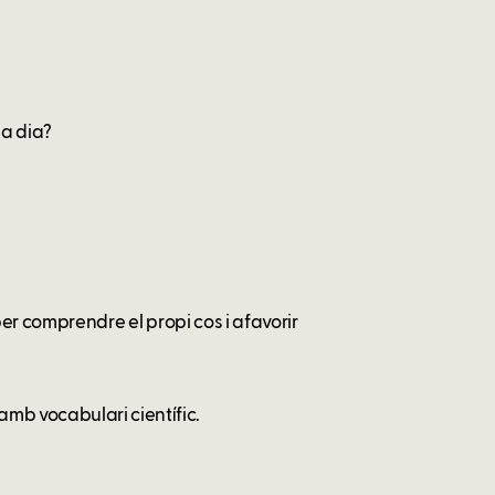
 a dia?
 per comprendre el propi cos i afavorir
mb vocabulari científic.