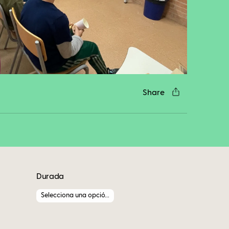
cebook
Twitter
LinkedIn
WhatsApp
Reddit
Gmail
Email
Share
Durada
Selecciona una opció...