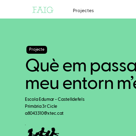
Projectes
Projecte
Què em passa?
meu entorn m’
Escola Edumar - Castelldefels
Primària 3r Cicle
a8043310@xtec.cat
.