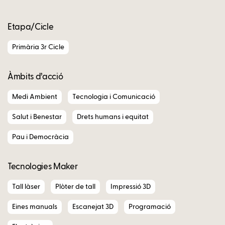
Etapa/Cicle
Primària 3r Cicle
Àmbits d’acció
Medi Ambient
Tecnologia i Comunicació
Salut i Benestar
Drets humans i equitat
Pau i Democràcia
Tecnologies Maker
Tall làser
Plòter de tall
Impressió 3D
Eines manuals
Escanejat 3D
Programació