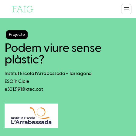
Projecte
Podem viure sense
plàstic?
Institut Escola l'Arrabassada - Tarragona
ESO 1r Cicle
e3013191@xtec.cat
.