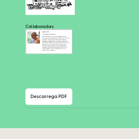
Col.laboradors
Descarrega PDF