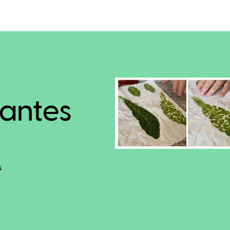
antes
s