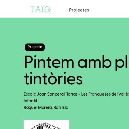
Projectes
Projecte
Pintem amb pl
tintòries
Escola Joan Sanpera i Torras - Les Franqueses del Vallè
Infantil
Raquel Morera, Rafi Isla
.