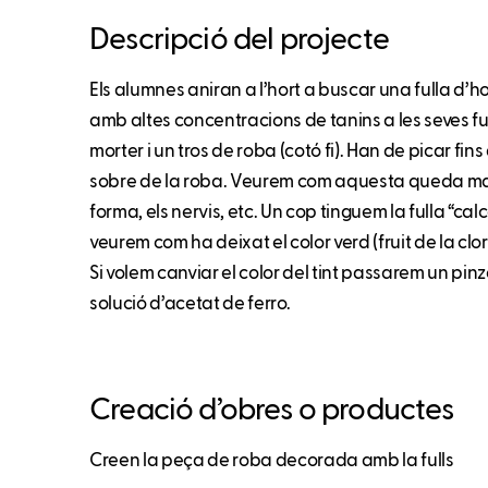
Descripció del projecte
Els alumnes aniran a l’hort a buscar una fulla d’h
amb altes concentracions de tanins a les seves ful
morter i un tros de roba (cotó fi). Han de picar fin
sobre de la roba. Veurem com aquesta queda ma
forma, els nervis, etc. Un cop tinguem la fulla “ca
veurem com ha deixat el color verd (fruit de la clorof
Si volem canviar el color del tint passarem un pin
solució d’acetat de ferro.
Creació d’obres o productes
Creen la peça de roba decorada amb la fulls