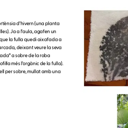
ortènsia d’hivern (una planta
les). Ja a l’aula, agafen un
s que la fulla quedi aixafada a
rcada, deixant veure la seva
lcada” a sobre de la roba
il·la més l’orgànic de la fulla).
zell per sobre, mullat amb una