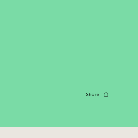
cebook
Twitter
LinkedIn
WhatsApp
Reddit
Gmail
Email
Share