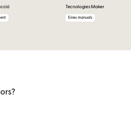
acció
Tecnologies Maker
ent
Eines manuals
lors?