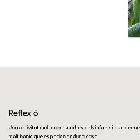
Reflexió
Una activitat molt engrescadors pels infants i que perme
molt bonic que es poden endur a casa.