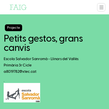
Projecte
Petits gestos, grans
canvis
Escola Salvador Sanromà - Llinars del Vallès
Primària 3r Cicle
a8019782@xtec.cat
.