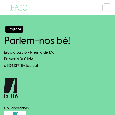
Projecte
Parlem-nos bé!
Escola La Lió - Premià de Mar
Primària 3r Cicle
a8043371@xtec.cat
.
Col.laboradors