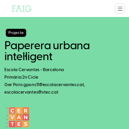
Projecte
Paperera urbana
intel·ligent
Escola Cervantes - Barcelona
Primària 2n Cicle
Ger Pons gpons11@escolacervantes.cat,
escolacervantes@xtec.cat
.