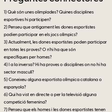
1) Què són unes olimpíades? Quines disciplines
esportives hi participen?
2) Penseu que antigament les dones esportistes
podien participar en els jocs olímpics?
3) Actualment, les dones esportistes poden participar
en totes les proves? O n'hi ha que són
específiques per homes?
4) I a la inversa? Hi ha proves o disciplines on no hi ha
sector masculí?
5) Coneixeu alguna esportista olímpica catalana o
espanyola?
6) Qui ha vist en directe o per la televisió alguna
competició femenina?
7) Penseu que els homes i les dones esportistes tenen