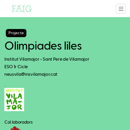
Projecte
Olimpiades liles
Institut Vilamajor - Sant Pere de Vilamajor
ESO 1r Cicle
neusvila@insvilamajor.cat
.
Col.laboradors