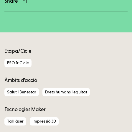
Share
Copy
Etapa/Cicle
ESO 1r Cicle
Àmbits d’acció
Salut i Benestar
Drets humans i equitat
Tecnologies Maker
Tall làser
Impressió 3D