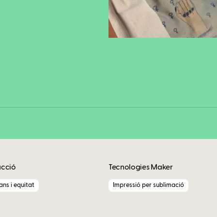
Fa
Copy
acció
Tecnologies Maker
ns i equitat
Impressió per sublimació