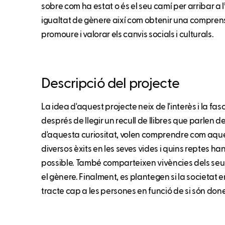
sobre com ha estat o és el seu camí per arribar a l’è
igualtat de gènere així com obtenir una comprensió 
promoure i valorar els canvis socials i culturals.
Descripció del projecte
La idea d'aquest projecte neix de l'interès i la fa
després de llegir un recull de llibres que parlen d
d'aquesta curiositat, volen comprendre com aqu
diversos èxits en les seves vides i quins reptes h
possible. També comparteixen vivències dels seu
el gènere. Finalment, es plantegen si la societat e
tracte cap a les persones en funció de si són don