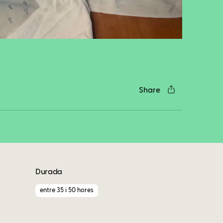
cebook
Twitter
LinkedIn
WhatsApp
Reddit
Gmail
Email
Share
Durada
entre 35 i 50 hores