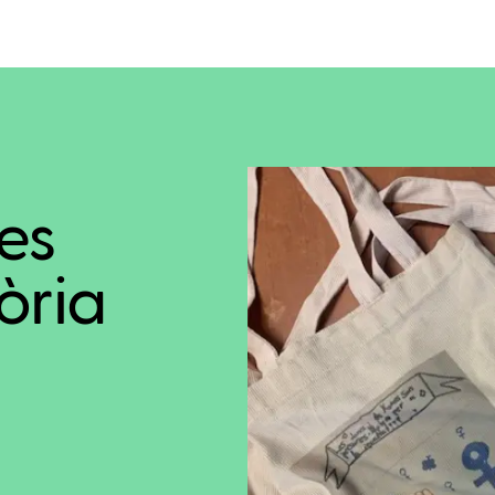
es
òria