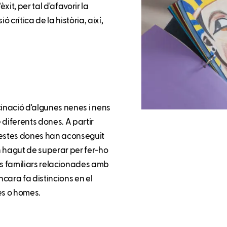
xit, per tal d'afavorir la
crítica de la història, així,
scinació d'algunes nenes i nens
e diferents dones. A partir
estes dones han aconseguit
an hagut de superar per fer-ho
s familiars relacionades amb
ncara fa distincions en el
es o homes.