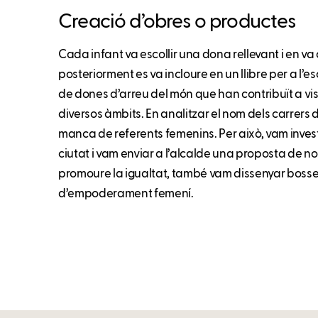
Creació d’obres o productes
Cada infant va escollir una dona rellevant i en va
posteriorment es va incloure en un llibre per a l’es
de dones d’arreu del món que han contribuït a visi
diversos àmbits. En analitzar el nom dels carrers 
manca de referents femenins. Per això, vam inve
ciutat i vam enviar a l’alcalde una proposta de no
promoure la igualtat, també vam dissenyar boss
d’empoderament femení.