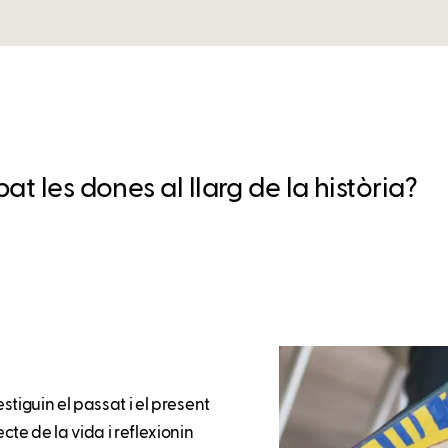
t les dones al llarg de la història?
stiguin el passat i el present
e de la vida i reflexionin