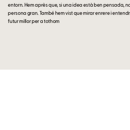
entorn. Hem après que, si una idea està ben pensada, no
persona gran. També hem vist que mirar enrere i entendr
futur millor per a tothom