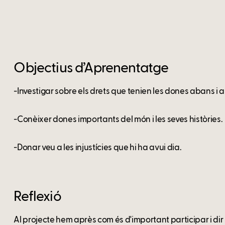
Objectius d’Aprenentatge
-Investigar sobre els drets que tenien les dones abans i a
-Conèixer dones importants del món i les seves històries.
-Donar veu a les injustícies que hi ha avui dia.
Reflexió
Al projecte hem après com és d'important participar i dir