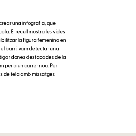
 crear una infografia, que
cola. El recull mostra les vides
bilitzar la figura femenina en
del barri, vam detectar una
stigar dones destacades de la
m per a un carrer nou. Per
es de tela amb missatges