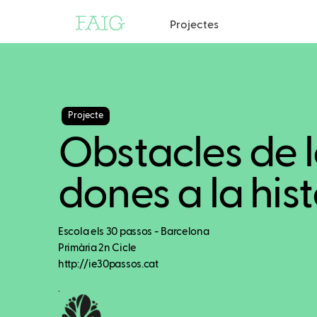
Projectes
Projecte
Obstacles de l
dones a la hist
Escola els 30 passos - Barcelona
Primària 2n Cicle
http://ie30passos.cat
.