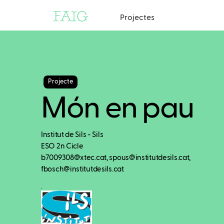
Projectes
Projecte
Món en pau
Institut de Sils - Sils
ESO 2n Cicle
b7009308@xtec.cat, spous@institutdesils.cat,
fbosch@institutdesils.cat
.