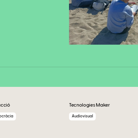
Fa
Copy
acció
Tecnologies Maker
ocràcia
Audiovisual