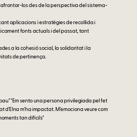
 i afrontar-los des de la perspectiva del sistema-
ant aplicacions i estratègies de recollida i
cament fonts actuals i del passat, tant
es a la cohesió social, la solidaritat i la
unitats de pertinença.
n pau" "Em sento una persona privilegiada pel fet
itat d'Elna m'ha impactat. M'emociona veure com
ments tan difícils"