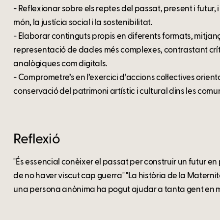
- Reflexionar sobre els reptes del passat, present i futur,
món, la justícia social i la sostenibilitat.
- Elaborar continguts propis en diferents formats, mitjanç
representació de dades més complexes, contrastant críti
analògiques com digitals.
- Comprometre’s en l’exercici d’accions col·lectives orientad
conservació del patrimoni artístic i cultural dins les com
Reflexió
"És essencial conèixer el passat per construir un futur e
de no haver viscut cap guerra" "La història de la Matern
una persona anònima ha pogut ajudar a tanta gent en mo