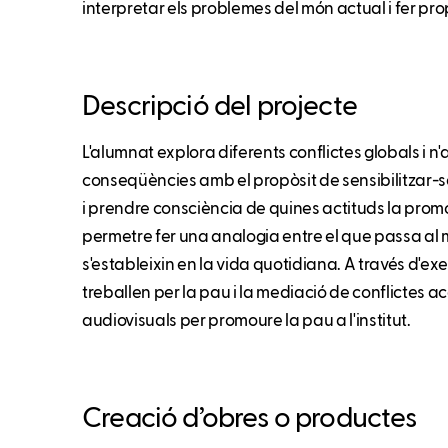
interpretar els problemes del món actual i fer pro
Descripció del projecte
L'alumnat explora diferents conflictes globals i n'a
conseqüències amb el propòsit de sensibilitzar-s
i prendre consciència de quines actituds la prom
permetre fer una analogia entre el que passa al m
s'estableixin en la vida quotidiana. A través d'
treballen per la pau i la mediació de conflictes 
audiovisuals per promoure la pau a l'institut.
Creació d’obres o productes