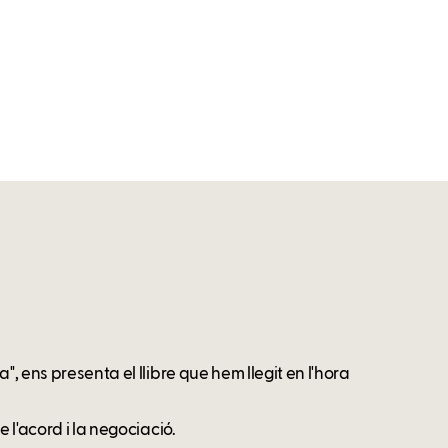
", ens presenta el llibre que hem llegit en l'hora
 l'acord i la negociació.