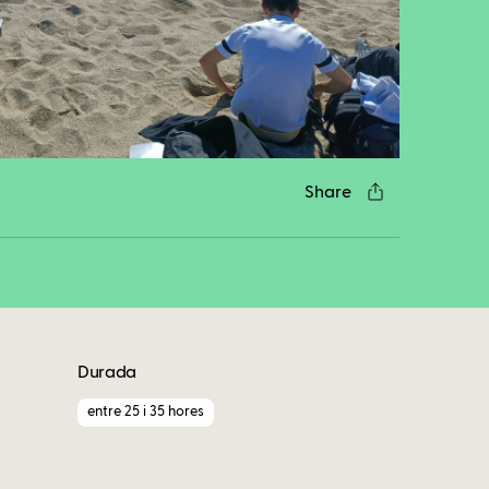
cebook
Twitter
LinkedIn
WhatsApp
Reddit
Gmail
Email
Share
Durada
entre 25 i 35 hores