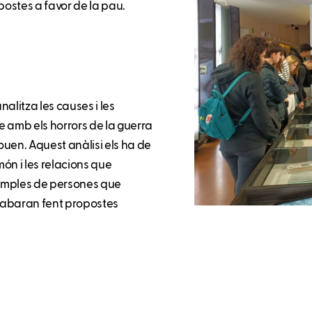
postes a favor de la pau.
nalitza les causes i les
e amb els horrors de la guerra
ouen. Aquest anàlisi els ha de
ón i les relacions que
exemples de persones que
acabaran fent propostes