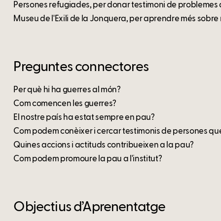
Persones refugiades, per donar testimoni de problemes 
Museu de l'Exili de la Jonquera, per aprendre més sobre 
Preguntes connectores
Per què hi ha guerres al món?
Com comencen les guerres?
El nostre país ha estat sempre en pau?
Com podem conèixer i cercar testimonis de persones que
Quines accions i actituds contribueixen a la pau?
Com podem promoure la pau a l'institut?
Objectius d’Aprenentatge