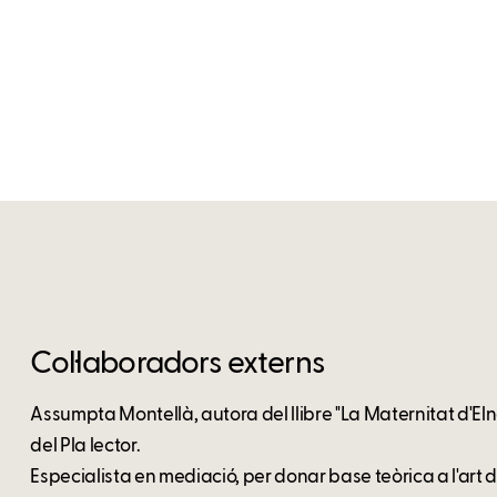
Col·laboradors externs
Assumpta Montellà, autora del llibre "La Maternitat d'Elna
del Pla lector.
Especialista en mediació, per donar base teòrica a l'art de